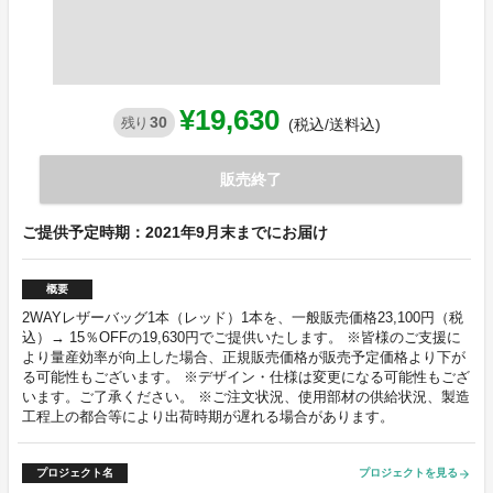
¥19,630
30
残り
(税込/送料込)
販売終了
ご提供予定時期：2021年9月末までにお届け
概要
2WAYレザーバッグ1本（レッド）1本を、一般販売価格23,100円（税
込）→ 15％OFFの19,630円でご提供いたします。 ※皆様のご支援に
より量産効率が向上した場合、正規販売価格が販売予定価格より下が
る可能性もございます。 ※デザイン・仕様は変更になる可能性もござ
います。ご了承ください。 ※ご注文状況、使用部材の供給状況、製造
工程上の都合等により出荷時期が遅れる場合があります。
プロジェクト名
プロジェクトを見る
arrow_forward