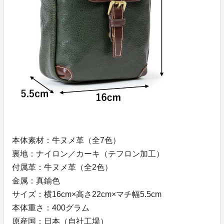
本体素材：牛ヌメ革（全7色）
裏地：ナイロン／カーキ（テフロン加工）
付属革：牛ヌメ革（全2色）
金属：真鍮色
サイズ：横16cm×高さ22cm×マチ幅5.5cm
本体重さ：400グラム
原産国：日本（自社工場）