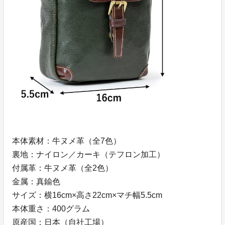
本体素材：牛ヌメ革（全7色）
裏地：ナイロン／カーキ（テフロン加工）
付属革：牛ヌメ革（全2色）
金属：真鍮色
サイズ：横16cm×高さ22cm×マチ幅5.5cm
本体重さ：400グラム
原産国：日本（自社工場）