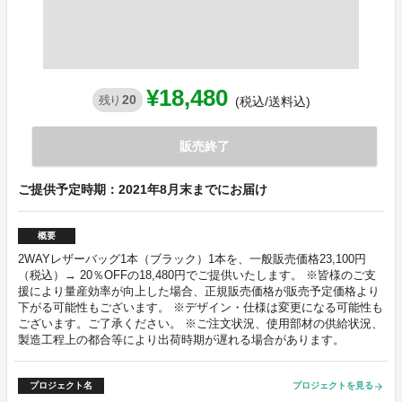
¥18,480
20
残り
(税込/送料込)
販売終了
ご提供予定時期：2021年8月末までにお届け
概要
2WAYレザーバッグ1本（ブラック）1本を、一般販売価格23,100円
（税込）→ 20％OFFの18,480円でご提供いたします。 ※皆様のご支
援により量産効率が向上した場合、正規販売価格が販売予定価格より
下がる可能性もございます。 ※デザイン・仕様は変更になる可能性も
ございます。ご了承ください。 ※ご注文状況、使用部材の供給状況、
製造工程上の都合等により出荷時期が遅れる場合があります。
プロジェクト名
プロジェクトを見る
arrow_forward