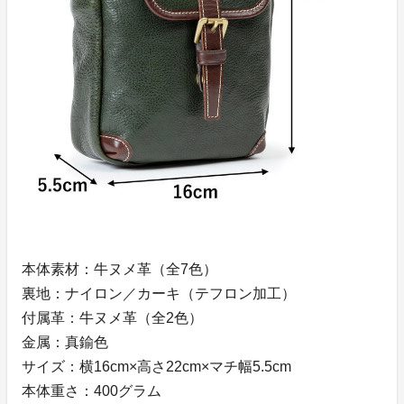
本体素材：牛ヌメ革（全7色）
裏地：ナイロン／カーキ（テフロン加工）
付属革：牛ヌメ革（全2色）
金属：真鍮色
サイズ：横16cm×高さ22cm×マチ幅5.5cm
本体重さ：400グラム