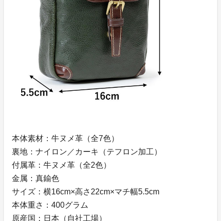
本体素材：牛ヌメ革（全7色）
裏地：ナイロン／カーキ（テフロン加工）
付属革：牛ヌメ革（全2色）
金属：真鍮色
サイズ：横16cm×高さ22cm×マチ幅5.5cm
本体重さ：400グラム
原産国：日本（自社工場）