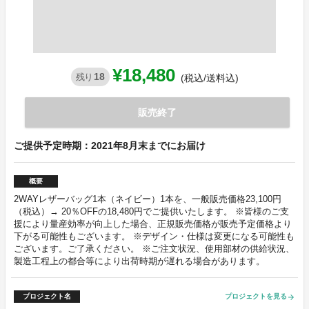
¥18,480
18
残り
(税込/送料込)
販売終了
ご提供予定時期：2021年8月末までにお届け
概要
2WAYレザーバッグ1本（ネイビー）1本を、一般販売価格23,100円
（税込）→ 20％OFFの18,480円でご提供いたします。 ※皆様のご支
援により量産効率が向上した場合、正規販売価格が販売予定価格より
下がる可能性もございます。 ※デザイン・仕様は変更になる可能性も
ございます。ご了承ください。 ※ご注文状況、使用部材の供給状況、
製造工程上の都合等により出荷時期が遅れる場合があります。
プロジェクト名
プロジェクトを見る
arrow_forward