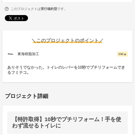
このプロジェクトは
実行確約型
です。
＼このプロジェクトのポイント／
東海樹脂加工
arrow_downward
詳細
ありそうでなかった。トイレのレバーを10秒でプチリフォームでき
るフミテコ。
プロジェクト詳細
【特許取得】10秒でプチリフォーム！手を使
わず流せるトイレに