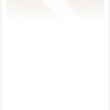
１０秒でプチリフォーム是非挑戦してみませんか？
穴をあけたり貼付けたりするのでは、設置簡単とは言え
ません！
誰でも設置ができるよう「据え置く」ことにこだわり製
作しました。
非接触だけではなく、片麻痺の方や肩や手が自由に動か