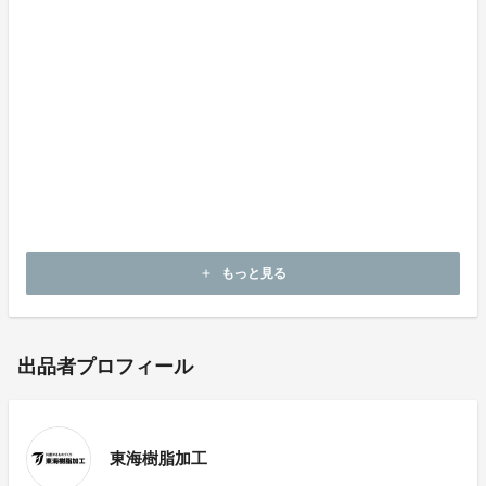
せない方の目線になり開発した商品です。
弊社は2020年頃より、感染症対策として今まで培って
きた技術と経験を活かし「非接触事業」を立ち上げ、こ
れからもお客様の声に耳を傾けた商品開発を進めてまい
ります。
もっと見る
add
出品者プロフィール
東海樹脂加工