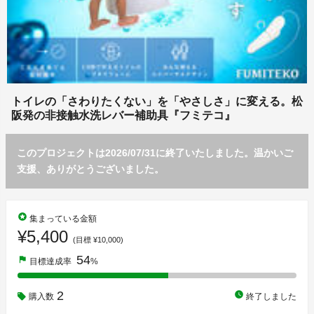
トイレの「さわりたくない」を「やさしさ」に変える。松
阪発の非接触水洗レバー補助具『フミテコ』
このプロジェクトは2026/07/31に終了いたしました。温かいご
支援、ありがとうございました。
stars
集まっている金額
¥5,400
(目標 ¥10,000)
54
flag
目標達成率
%
2
watch_later
購入数
終了しました