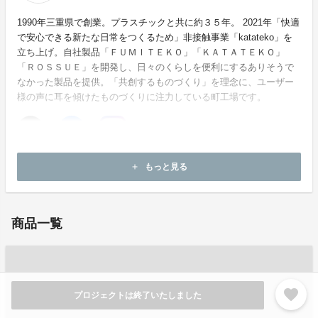
1990年三重県で創業。プラスチックと共に約３５年。 2021年「快適
で安心できる新たな日常をつくるため」非接触事業「katateko」を
立ち上げ。自社製品「ＦＵＭＩＴＥＫＯ」「ＫＡＴＡＴＥＫＯ」
「ＲＯＳＳＵＥ」を開発し、日々のくらしを便利にするありそうで
なかった製品を提供。「共創するものづくり」を理念に、ユーザー
様の声に耳を傾けたものづくりに注力している町工場です。
ホームページ：
https://toukai14.com
もっと見る
add
お問い合わせ：
ec@toukai14.com
商品一覧
favorite
プロジェクトは終了いたしました