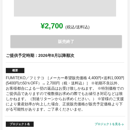
¥2,700
(税込/送料込)
販売終了
ご提供予定時期：2026年8月以降順次
概要
FUMITEKO／フミテコ ［メーカー希望販売価格 4,400円+送料1,000円
(5400円の50％OFF）→ 2,700円（税・送料込）］ ※初期不良以外、
お客様都合による一切の返品はお受け致しかねます。 ※特別価格での
ご提供品でありますので複数個お求めの際でもお値引き対応などは致
しかねます。（別途リターンからお求めください。） ※皆様のご支援
により量産効率が向上した場合、正規販売価格が販売予定価格より下
がる可能性があります。ご了承くださいませ。
プロジェクト名
プロジェクトを見る
arrow_forward