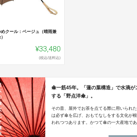
つめクール：ベージュ（晴雨兼
傘）
¥33,480
(税込/送料込)
傘一筋45年。「蓮の葉構造」で水滴
する「野点洋傘」。
その昔、屋外でお茶を点てる際に用いられ
は必ず傘を広げ、おもてなしをする文化が
われつつあります。かつて傘の一大産地で
や私たちのみ。傘一筋45年の技術を結集し
古来の伝統的な文化を継承していきたい。