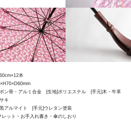
0cm×12本
H70×D60mm
ーボン骨・アルミ合金 [生地]ポリエステル [手元]木・牛革
ラサキ
]黒アルマイト [手元]ウレタン塗装
フレット・お手入れ書き・傘のしおり