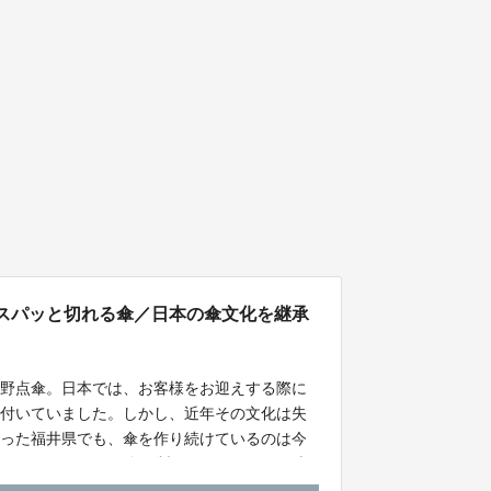
がスパッと切れる傘／日本の傘文化を継承
た野点傘。日本では、お客様をお迎えする際に
根付いていました。しかし、近年その文化は失
あった福井県でも、傘を作り続けているのは今
、おもてなしをする傘を製作することで、日本
新たな取り組みとして完成させた「野点洋傘」