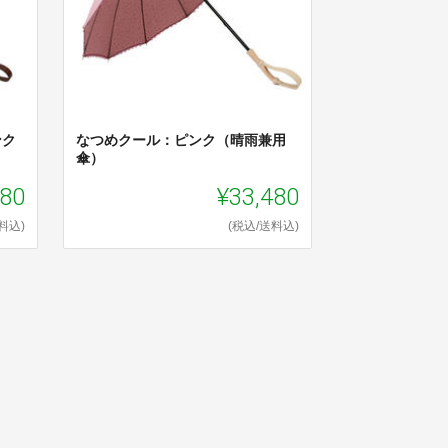
ンク
なつめクール：ピンク（晴雨兼用
傘）
280
¥33,480
料込)
(税込/送料込)