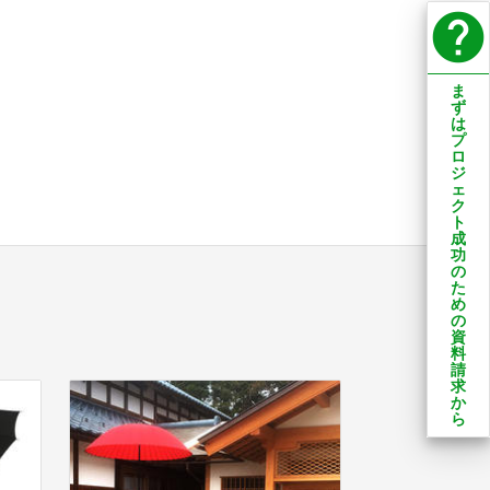
help
ま
ず
は
プ
ロ
ジ
ェ
ク
ト
成
功
の
た
め
の
資
料
請
求
か
ら