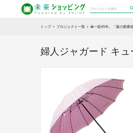
トップ
プロジェクト一覧
傘一筋45年。「蓮の葉構
chevron_right
chevron_right
婦人ジャガード キ