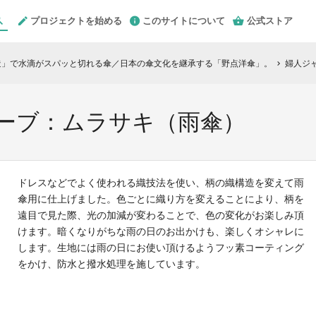
プロジェクトを始める
このサイトについて
公式ストア
造」で水滴がスパッと切れる傘／日本の傘文化を継承する「野点洋傘」。
婦人ジ
chevron_right
ューブ：ムラサキ（雨傘）
ドレスなどでよく使われる織技法を使い、柄の織構造を変えて雨
傘用に仕上げました。色ごとに織り方を変えることにより、柄を
遠目で見た際、光の加減が変わることで、色の変化がお楽しみ頂
けます。暗くなりがちな雨の日のお出かけも、楽しくオシャレに
します。生地には雨の日にお使い頂けるようフッ素コーティング
をかけ、防水と撥水処理を施しています。