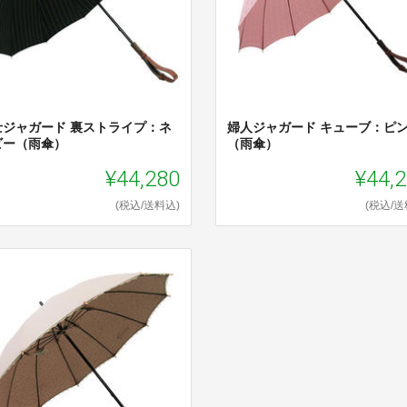
士ジャガード 裏ストライプ：ネ
婦人ジャガード キューブ：ピ
ビー（雨傘）
（雨傘）
¥44,280
¥44,
(税込/送料込)
(税込/送