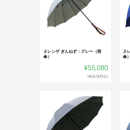
ヌレンザ ぎんねず：グレー（雨
ヌ
傘）
傘
¥55,080
(税込/送料込)