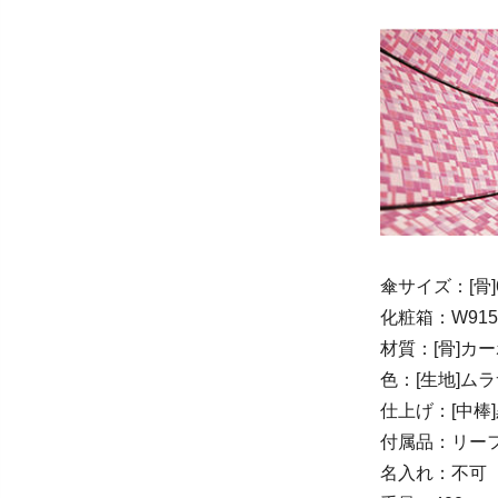
傘サイズ：[骨]6
化粧箱：W915×
材質：[骨]カ
色：[生地]ム
仕上げ：[中棒
付属品：リー
名入れ：不可