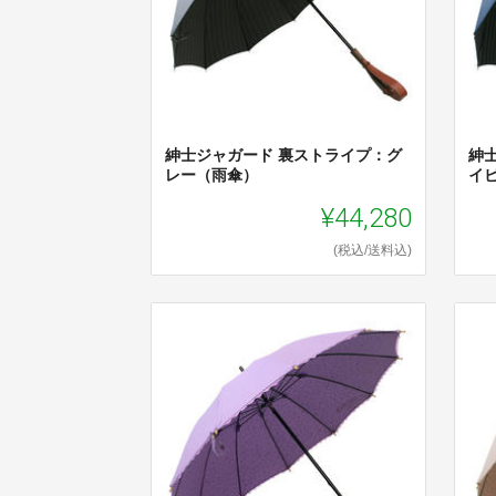
紳士ジャガード 裏ストライプ：グ
紳
レー（雨傘）
イ
¥44,280
(税込/送料込)