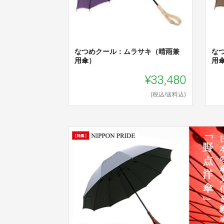
なつめクール：ムラサキ（晴雨兼
な
用傘）
用
¥33,480
(税込/送料込)