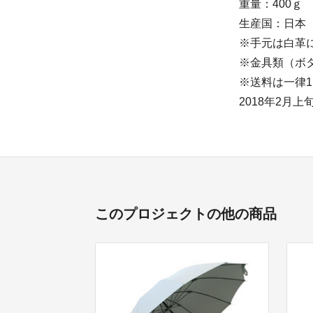
重量：400ｇ
生産国：日本
※手元は白革
※金具類（ボ
※送料は一律1
2018年2月
このプロジェクトの他の商品