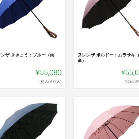
レンザ ききょう：ブルー（雨
ヌレンザ ボルドー：ムラサキ
）
傘）
¥55,080
¥55,
(税込/送料込)
(税込/送