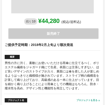
¥44,280
10
残り
(税込/送料込)
販売終了
ご提供予定時期：2018年2月上旬より順次発送
概要
男性の方に渋く、素敵にお使いいただける雨傘に仕立てるべく、ポリ
エステル繊維をジャガード織にて生産。表面には主張しすぎない、ほ
ど良いデザインのストライプが入り、裏面には傘を差した人が楽しめ
るようはっきりと織模様が施されています。ストライプ柄の織構造を
計算して織り上げており、高級感のある一本に仕上がっています。目
を細かく織り上げることにより雨傘としての機能はもちろん、防水・
撥水性を高め、デザイン性と機能性を両立しています。
プロジェクト名
プロジェクトを見る
arrow_forward