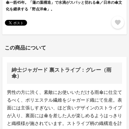
傘一筋45年。「蓮の葉構造」で水滴がスパッと切れる傘／日本の傘文
化を継承する「野点洋傘」。
favorite
この商品について
紳士ジャガード 裏ストライプ：グレー（雨
傘）
男性の方に渋く、素敵にお使いいただける雨傘に仕立て
るべく、ポリエステル繊維をジャガード織にて生産。表
面には主張しすぎない、ほど良いデザインのストライプ
が入り、裏面には傘を差した人が楽しめるようはっきり
と織模様が施されています。ストライプ柄の織構造を計