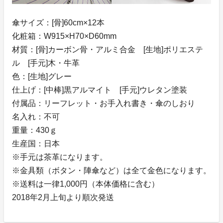
傘サイズ：[骨]60cm×12本
化粧箱：W915×H70×D60mm
材質：[骨]カーボン骨・アルミ合金 [生地]ポリエステ
ル [手元]木・牛革
色：[生地]グレー
仕上げ：[中棒]黒アルマイト [手元]ウレタン塗装
付属品：リーフレット・お手入れ書き・傘のしおり
名入れ：不可
重量：430ｇ
生産国：日本
※手元は茶革になります。
※金具類（ボタン・陣傘など）は全て金色になります。
※送料は一律1,000円（本体価格に含む）
2018年2月上旬より順次発送