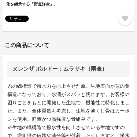
化を継承する「野点洋傘」。
favorite
この商品について
ヌレンザ ボルドー：ムラサキ（雨傘）
糸の織構造で撥水力を向上させた傘。生地表面が蓮の葉
構造になっており、水滴がスパッと切れます。お客様の
困りごとをもとに開発した生地で、機能性に特化しまし
た。また、全体重量も考慮し、生地を薄くし骨はカーボ
ンを使用。軽量かつ高強度な骨組みです。
※生地の織構造で撥水性を向上させている生地ですの
で、織組織の破壊や油分等が付着したりしますと、撥水