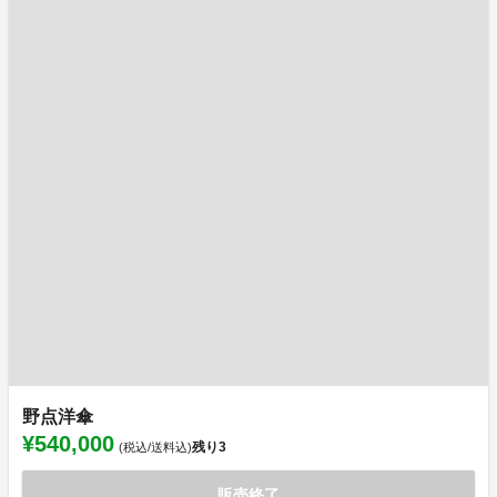
野点洋傘
¥540,000
残り
3
(税込/送料込)
販売終了