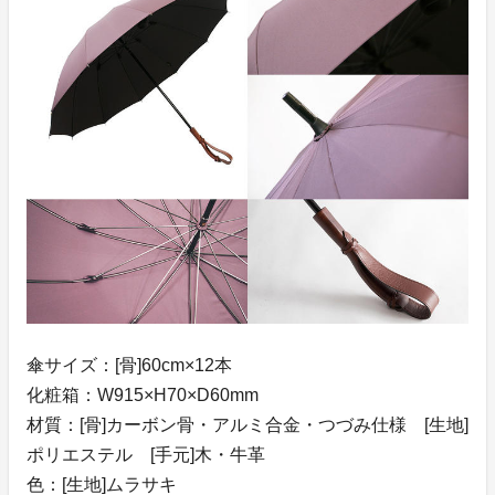
傘サイズ：[骨]60cm×12本
化粧箱：W915×H70×D60mm
材質：[骨]カーボン骨・アルミ合金・つづみ仕様 [生地]
ポリエステル [手元]木・牛革
色：[生地]ムラサキ