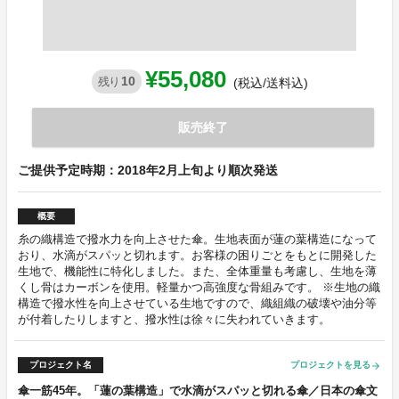
¥55,080
10
残り
(税込/送料込)
販売終了
ご提供予定時期：2018年2月上旬より順次発送
概要
糸の織構造で撥水力を向上させた傘。生地表面が蓮の葉構造になって
おり、水滴がスパッと切れます。お客様の困りごとをもとに開発した
生地で、機能性に特化しました。また、全体重量も考慮し、生地を薄
くし骨はカーボンを使用。軽量かつ高強度な骨組みです。 ※生地の織
構造で撥水性を向上させている生地ですので、織組織の破壊や油分等
が付着したりしますと、撥水性は徐々に失われていきます。
プロジェクト名
プロジェクトを見る
arrow_forward
傘一筋45年。「蓮の葉構造」で水滴がスパッと切れる傘／日本の傘文