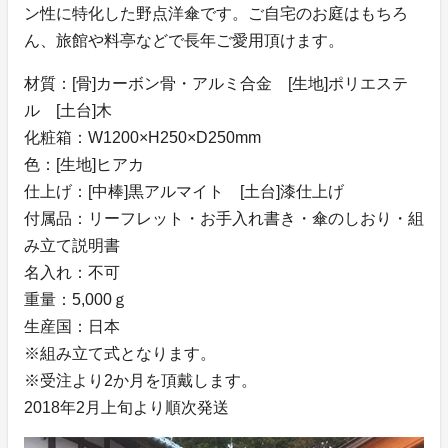
ン性に特化した野点洋傘です。ご自宅のお庭はもちろ
ん、旅館や料亭などで長年ご愛用頂けます。
材質：[骨]カーボン骨・アルミ合金 [生地]ポリエステ
ル [土台]木
化粧箱：W1200×H250×D250mm
色：[生地]ヒアカ
仕上げ：[中棒]黒アルマイト [土台]漆仕上げ
付属品：リーフレット・お手入れ書き・傘のしおり・組
み立て説明書
名入れ：不可
重量：5,000ｇ
生産国：日本
※組み立て式となります。
※受注より2か月を頂戴します。
2018年2月上旬より順次発送