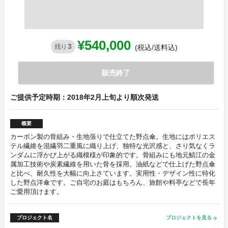
¥540,000
3
残り
(税込/送料込)
販売終了
ご提供予定時期：2018年2月上旬より順次発送
概要
カーボン製の骨組み・生地張りで仕立てた野点傘。生地にはポリエス
テル繊維を混繊羽二重風に織り上げ、独特な光沢感と、さり気なくラ
ンダムに浮かび上がる織模様が印象的です。骨組みにも地元鯖江の金
属加工技術や炭素繊維を用いた骨を採用。油紙などで仕上げた野点傘
と比べ、耐久性を大幅に向上さています。実用性・デザイン性に特化
した野点洋傘です。ご自宅のお庭はもちろん、旅館や料亭などで長年
ご愛用頂けます。
プロジェクト名
プロジェクトを見る
arrow_forward