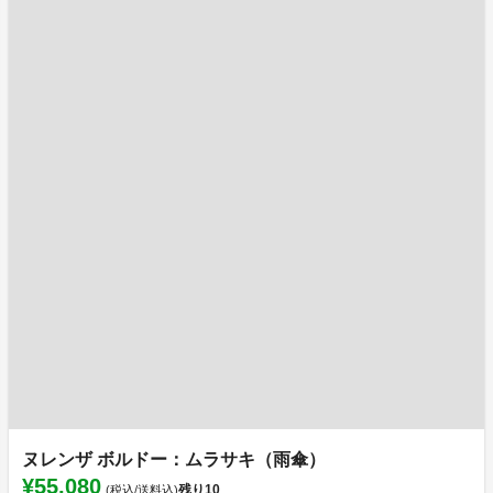
ヌレンザ ボルドー：ムラサキ（雨傘）
¥55,080
残り
10
(税込/送料込)