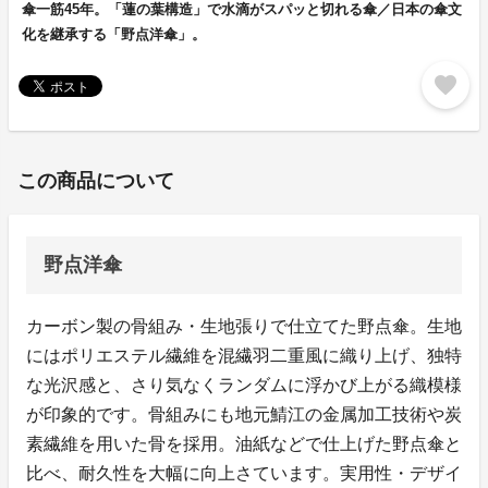
傘一筋45年。「蓮の葉構造」で水滴がスパッと切れる傘／日本の傘文
化を継承する「野点洋傘」。
favorite
この商品について
野点洋傘
カーボン製の骨組み・生地張りで仕立てた野点傘。生地
にはポリエステル繊維を混繊羽二重風に織り上げ、独特
な光沢感と、さり気なくランダムに浮かび上がる織模様
が印象的です。骨組みにも地元鯖江の金属加工技術や炭
素繊維を用いた骨を採用。油紙などで仕上げた野点傘と
比べ、耐久性を大幅に向上さています。実用性・デザイ