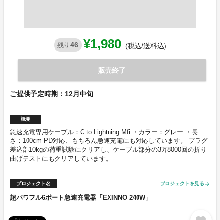
¥1,980
46
残り
(税込/送料込)
販売終了
ご提供予定時期：12月中旬
概要
急速充電専用ケーブル：C to Lightning Mfi ・カラー：グレー ・長
さ：100cm PD対応、もちろん急速充電にも対応しています。 プラグ
差込部10kgの荷重試験にクリアし、ケーブル部分の3万8000回の折り
曲げテストにもクリアしています。
プロジェクト名
プロジェクトを見る
arrow_forward
超パワフル6ポート急速充電器「EXINNO 240W」