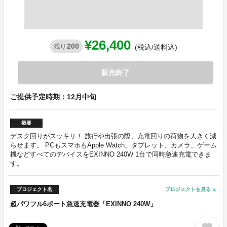
¥26,400
200
残り
(税込/送料込)
販売終了
ご提供予定時期：12月中旬
概要
デスク回りがスッキリ！ 旅行や出張の際、充電回りの荷物を大きく減
らせます。 PCもスマホもApple Watch、タブレット、カメラ、ゲーム
機などすべてのデバイスをEXINNO 240W 1台で同時急速充電できま
す。
プロジェクト名
プロジェクトを見る
arrow_forward
超パワフル6ポート急速充電器「EXINNO 240W」