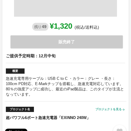
¥1,320
49
残り
(税込/送料込)
販売終了
ご提供予定時期：12月中旬
概要
急速充電専用ケーブル：USB C to C ・カラー：グレー ・長さ：
100cm PD対応、E-Markチップを搭載し、急速充電対応しています。
80％の強度アップに成功し、最近のiPad製品は、このタイプが主流と
なっています。
プロジェクト名
プロジェクトを見る
arrow_forward
超パワフル6ポート急速充電器「EXINNO 240W」