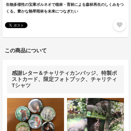
生物多様性の宝庫ボルネオで植林・育林による森林再生のしくみをつ
くる。豊かな熱帯雨林を未来につなぎたい
favorite
この商品について
感謝レター＆チャリティカンバッジ、特製ポ
ストカード、限定フォトブック、チャリティ
Tシャツ