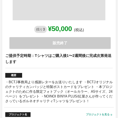
¥50,000
3
残り
(税込)
販売終了
ご提供予定時期：Tシャツはご購入後1〜2週間後に完成次第発送
します
概要
・BCTJ事務局より感謝レターをお送りいたします ・BCTJオリジナル
のチャリティカンバッジと特製ポストカードをプレゼント ・本プロジ
ェクトのために作る限定フォトブック（オールカラー、A5サイズ、24
ページ）をプレゼント ・NOINOI BINYA PLUS/紅屋さんが作ってくだ
さっているボルネオチャリティTシャツをプレゼント！
プロジェクト名
プロジェクトを見る
arrow_forward