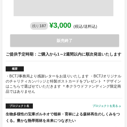
¥3,000
187
残り
(税込/送料込)
販売終了
ご提供予定時期：ご購入から1～2週間以内に順次発送いたします
概要
・BCTJ事務局より感謝レターをお送りいたします ・BCTJオリジナル
のチャリティカンバッジと特製ポストカードをプレゼント ＊デザイン
はこちらで選ばせていただきます ＊本クラウドファンディング限定商
品ではありません
プロジェクト名
プロジェクトを見る
arrow_forward
生物多様性の宝庫ボルネオで植林・育林による森林再生のしくみをつ
くる。豊かな熱帯雨林を未来につなぎたい