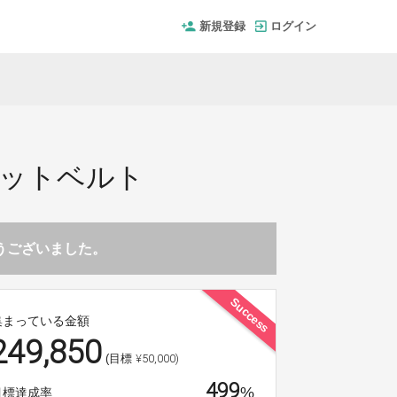
新規登録
ログイン
ィットベルト
とうございました。
Success
集まっている金額
249,850
¥50,000)
(目標
499
%
目標達成率