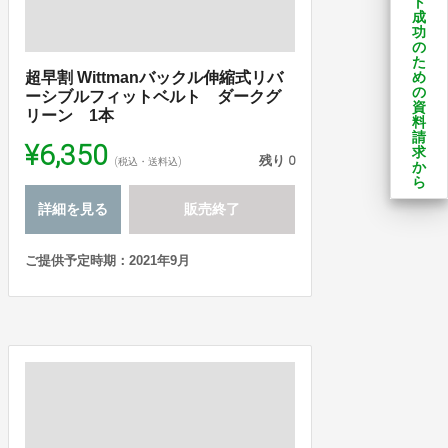
ト
成
功
の
た
超早割 Wittmanバックル伸縮式リバ
め
の
ーシブルフィットベルト ダークグ
資
リーン 1本
料
請
¥6,350
求
残り
0
(税込・送料込)
か
ら
詳細を見る
販売終了
ご提供予定時期：2021年9月