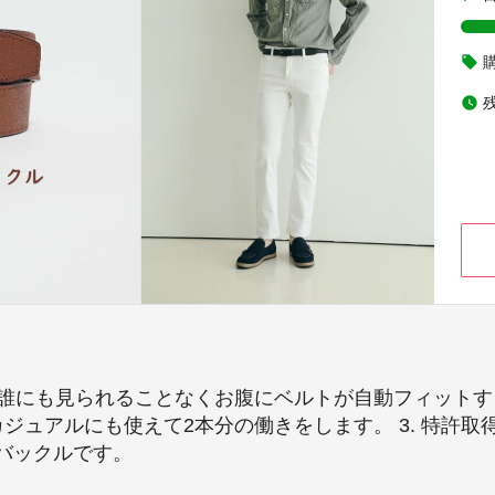
local_offer
watch_later
、誰にも見られることなくお腹にベルトが自動フィットする
ジュアルにも使えて2本分の働きをします。 3. 特許
バックルです。