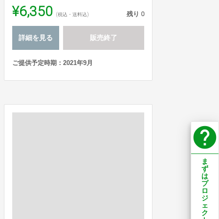
¥6,350
残り
0
(税込・送料込)
詳細を見る
販売終了
ご提供予定時期：2021年9月
help
ま
ず
は
プ
ロ
ジ
ェ
ク