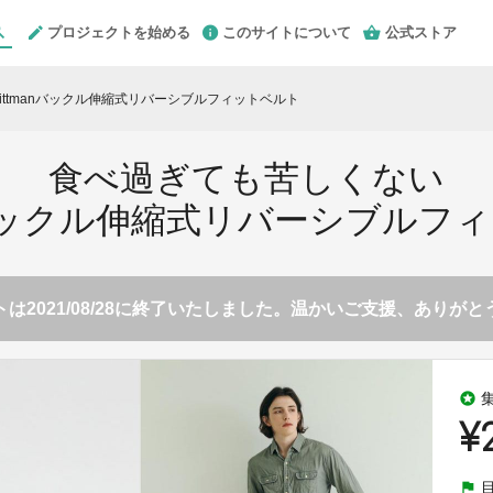
プロジェクトを始める
このサイトについて
公式ストア
ttmanバックル伸縮式リバーシブルフィットベルト
食べ過ぎても苦しくない
anバックル伸縮式リバーシブルフ
は2021/08/28に終了いたしました。温かいご支援、ありが
stars
¥
flag