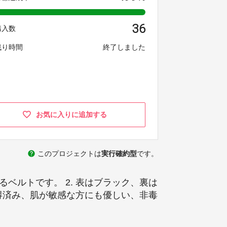
36
購入数
残り時間
終了しました
お気に入りに追加する
help
このプロジェクトは
実行確約型
です。
ベルトです。 2. 表はブラック、裏は
取得済み、肌が敏感な方にも優しい、非毒