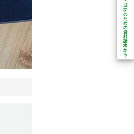
ト
成
功
の
た
め
の
資
料
請
求
か
ら