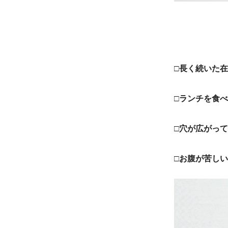
□長く続いた
□ランチを食
□穴が広がっ
□お腹が苦し