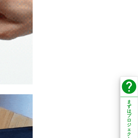
help
ま
ず
は
プ
ロ
ジ
ェ
ク