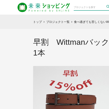
トップ
プロジェクト一覧
食べ過ぎても苦しくないWi
chevron_right
chevron_right
早割 Wittman
1本