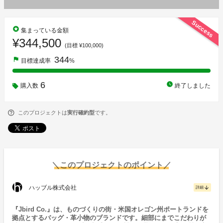
Success
stars
集まっている金額
¥344,500
(目標 ¥100,000)
344
flag
目標達成率
%
6
watch_later
購入数
終了しました
このプロジェクトは
実行確約型
です。
＼このプロジェクトのポイント／
ハッブル株式会社
arrow_downward
詳細
『Jbird Co.』は、ものづくりの街・米国オレゴン州ポートランドを
拠点とするバッグ・革小物のブランドです。細部にまでこだわりが