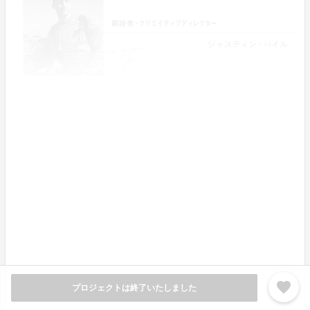
▍ポートランドについて
favorite
プロジェクトは終了いたしました