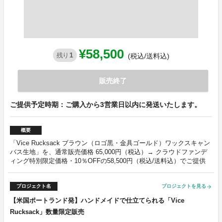
¥58,500
1
残り
(税込/送料込)
販売終了
ご提供予定時期：ご購入から3営業日以内に発送いたします。
概要
「Vice Rucksack ブラウン（ロゴ黒・金具ゴールド）ワックスキャン
バス生地」を、通常販売価格 65,000円（税込）→ クラウドファンデ
ィング特別限定価格・10％OFFの58,500円（税込/送料込）でご提供
プロジェクト名
プロジェクトを見る
arrow_forward
【米国ポートランド発】ハンドメイドで仕立てられる「Vice
Rucksack」数量限定販売