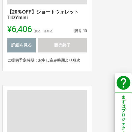
【20％OFF】ショートウォレット
TIDYmini
¥6,406
残り
13
(税込・送料込)
詳細を見る
販売終了
ご提供予定時期：お申し込み時期より順次
help
ま
ず
は
プ
ロ
ジ
ェ
ク