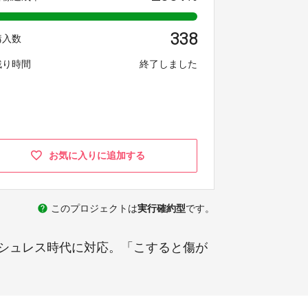
338
購入数
残り時間
終了しました
お気に入りに追加する
help
このプロジェクトは
実行確約型
です。
シュレス時代に対応。「こすると傷が