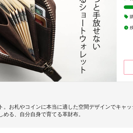
local_offer
watch_later
ト。お札やコインに本当に適した空間デザインでキャッ
しめる、自分自身で育てる革財布。