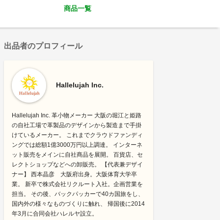
商品一覧
出品者のプロフィール
Hallelujah Inc.
Hallelujah Inc. 革小物メーカー 大阪の堀江と姫路
の自社工場で革製品のデザインから製造まで手掛
けているメーカー。 これまでクラウドファンディ
ングでは総額1億3000万円以上調達。 インターネ
ット販売をメインに自社商品を展開。 百貨店、セ
レクトショップなどへの卸販売。 【代表兼デザイ
ナー】 西本晶彦 大阪府出身。大阪体育大学卒
業。 新卒で株式会社リクルート入社。企画営業を
担当。 その後、バックパッカーで40カ国旅をし、
国内外の様々なものづくりに触れ、 帰国後に2014
年3月に合同会社ハレルヤ設立。