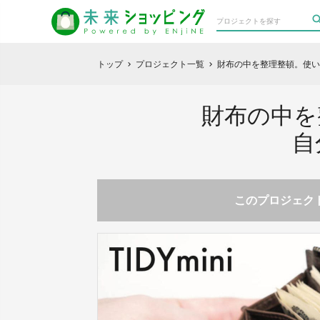
トップ
プロジェクト一覧
財布の中を整理整頓。使いや
chevron_right
chevron_right
財布の中を
自
このプロジェクト