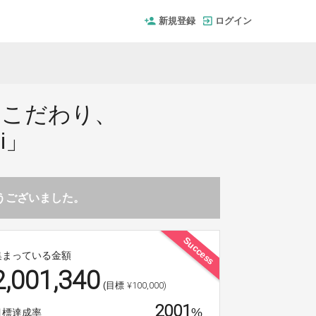
新規登録
ログイン
にこだわり、
i」
とうございました。
Success
集まっている金額
2,001,340
¥100,000)
(目標
2001
%
目標達成率