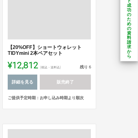
ト
成
功
の
た
め
の
資
料
請
求
【20%OFF】ショートウォレット
か
TIDYmini 2本ペアセット
ら
¥12,812
残り
6
(税込・送料込)
詳細を見る
販売終了
ご提供予定時期：お申し込み時期より順次