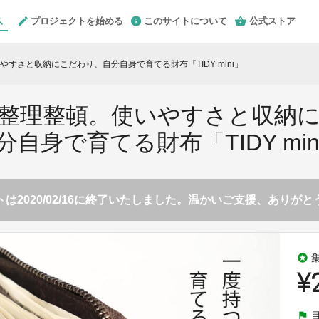
プロジェクトを始める
このサイトについて
公式ストア
すさと収納にこだわり、自分自身で育てる財布「TIDY mini」
整理整頓。使いやすさと収納
分自身で育てる財布「TIDY min
は2020/02/16に終了いたしました。温かいご支援、ありが
stars
¥
flag