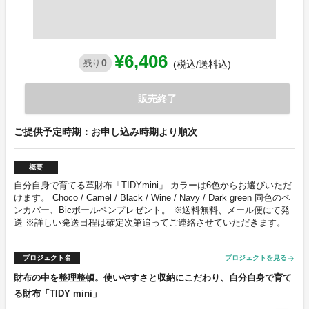
¥6,406
0
残り
(税込/送料込)
販売終了
ご提供予定時期：お申し込み時期より順次
概要
自分自身で育てる革財布「TIDYmini」 カラーは6色からお選びいただ
けます。 Choco / Camel / Black / Wine / Navy / Dark green 同色のペ
ンカバー、Bicボールペンプレゼント。 ※送料無料、メール便にて発
送 ※詳しい発送日程は確定次第追ってご連絡させていただきます。
プロジェクト名
プロジェクトを見る
arrow_forward
財布の中を整理整頓。使いやすさと収納にこだわり、自分自身で育て
る財布「TIDY mini」