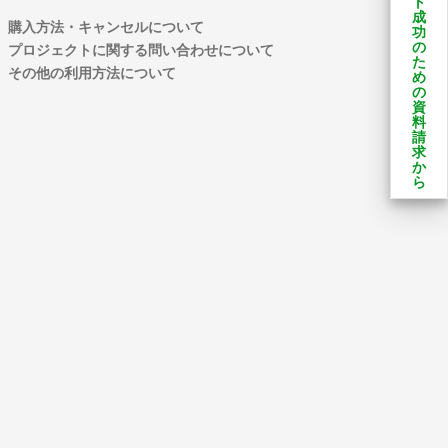
ト
成
購入方法・キャンセルについて
功
の
プロジェクトに関する問い合わせについて
た
その他の利用方法について
め
の
資
料
請
求
か
ら