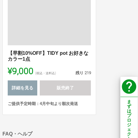
【早割10%OFF】TIDY pot お好きな
カラー1点
¥9,000
残り
219
(税込・送料込)
help
詳細を見る
販売終了
ま
ご提供予定時期：4月中旬より順次発送
ず
は
プ
ロ
ジ
ェ
FAQ・ヘルプ
ク