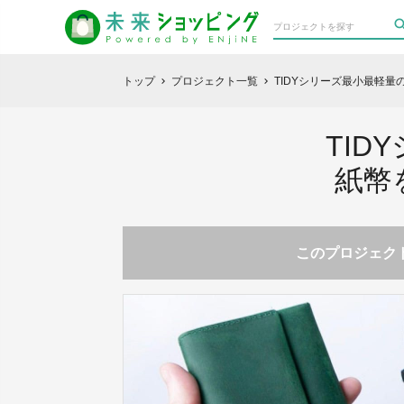
トップ
プロジェクト一覧
TIDYシリーズ最小最軽
chevron_right
chevron_right
TI
紙幣
このプロジェクト