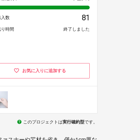
81
購入数
残り時間
終了しました
お気に入りに追加する
help
このプロジェクトは
実行確約型
です。
 ファスナーや芯材を省き、僅か1cm厚な