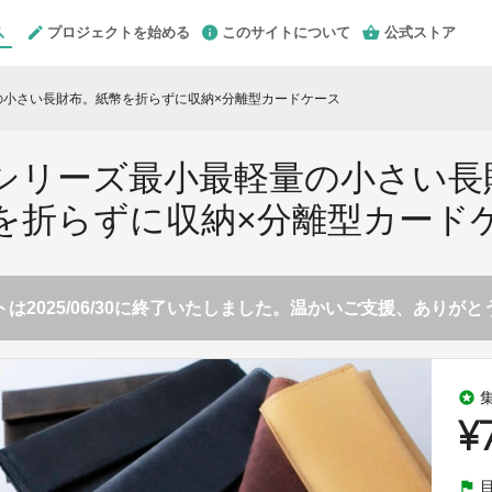
プロジェクトを始める
このサイトについて
公式ストア
量の小さい長財布。紙幣を折らずに収納×分離型カードケース
DYシリーズ最小最軽量の小さい長
を折らずに収納×分離型カード
は2025/06/30に終了いたしました。温かいご支援、ありが
stars
¥
flag