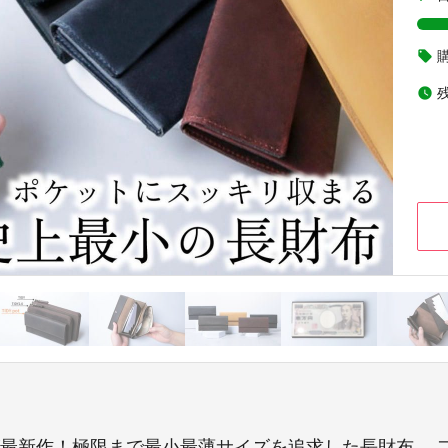
local_offer
watch_later
リーズ最新作！極限まで最小最薄サイズを追求した長財布。