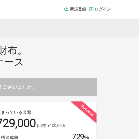
新規登録
ログイン
財布。
ケース
とうございました。
Success
集まっている金額
729,000
¥100,000)
(目標
729
%
目標達成率