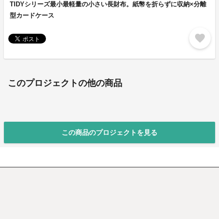
TIDYシリーズ最小最軽量の小さい長財布。紙幣を折らずに収納×分離
型カードケース
favorite
このプロジェクトの他の商品
この商品のプロジェクトを見る