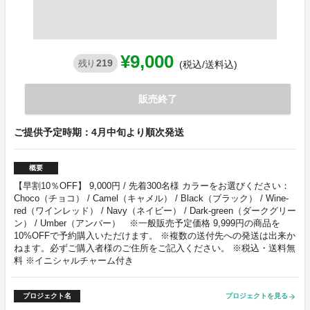
¥9,000
219
残り
(税込/送料込)
販売終了
ご提供予定時期：4月中旬より順次発送
概要
【早割10％OFF】 9,000円 / 先着300名様 カラーをお選びください：
Choco（チョコ） / Camel（キャメル） / Black（ブラック） / Wine-
red（ワインレッド） / Navy（ネイビー） / Dark-green（ダークグリー
ン） / Umber（アンバー） ※一般販売予定価格 9,999円の商品を
10%OFFで予約購入いただけます。 ※複数の送付先への発送は出来か
ねます。必ずご購入者様のご住所をご記入ください。 ※税込・送料無
料 ※イニシャルチャーム付き
プロジェクト名
プロジェクトを見る
arrow_forward