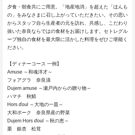
夕食・朝食共にご用意。「地産地消」を超えた「ほんも
の」をみなさまに召し上がっていただきたい。その思い
からスタッフ自ら生産者の元を訪れ、共感し、こだわり
抜いた奈良ならではの食材をお届けします。セトレグル
ープ独自の食材を最大限に活かした料理をぜひご堪能く
ださい。
【ディナーコース 一例】
Amuse ～和魂洋才～
フォアグラ 奈良漬
Dujem amuse ～瀬戸内からの贈り物～
ハマチ 秋鯖
Hors ďoul ～大地の一皿～
大和ポーク 奈良県産の野菜
Dujem Hors ďoul ～秋の恵～
栗 銀杏 松茸