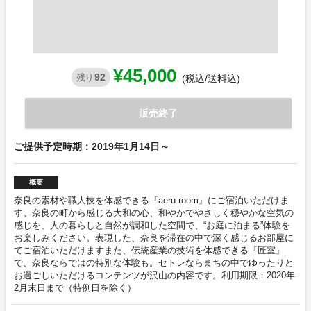
¥45,000
92
残り
(税込/送料込)
販売終了
ご提供予定時期：2019年1月14日～
概要
奈良の素材や職人技を体感できる『aeru room』にご宿泊いただけま
す。奈良の町から感じる大和の心、和やかでやさしく穏やかな空気の
感じを、人の暮らしと自然が調和した空間で、“お庭に泊まる”体験を
お楽しみください。表現した、奈良を滞在の中で深く感じるお部屋に
てご宿泊いただけますまた、伝統産業の技術を体感できる『匠室』
で、奈良ならではの特別な体験も。セトレならまちの中でゆったりと
お過ごしいただけるコンテンツが沢山の内容です。利用期限：2020年
2月末日まで（特例日を除く）