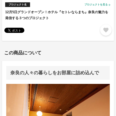
プロジェクト名
プロジェクトを見る
arrow_forward
12月5日グランドオープン！ホテル『セトレならまち』奈良の魅力を
発信する３つのプロジェクト
favorite
この商品について
奈良の人々の暮らしをお部屋に詰め込んで