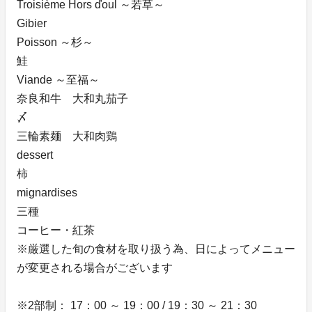
Troisième Hors ďoul ～若草～
Gibier
Poisson ～杉～
鮭
Viande ～至福～
奈良和牛 大和丸茄子
〆
三輪素麺 大和肉鶏
dessert
柿
mignardises
三種
コーヒー・紅茶
※厳選した旬の食材を取り扱う為、日によってメニュー
が変更される場合がございます
※2部制： 17：00 ～ 19：00 / 19：30 ～ 21：30