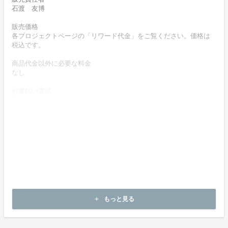
石渡 友博
販売価格
各プロジェクトページの「リワード代金」をご覧ください。価格は
税込です。
商品代金以外に必要な料金
なし
お支払い方法
クレジットカードによりお支払いいただけます。
お支払い時期
商品購入時に決済します。
商品（リワード記載内容）のお引渡し時期
商品の引渡し時期またはサービスの提供時期は、各プロジェクトペ
ージの記載をご確認ください。
キャンセルの可否と条件
キャンセルはできません。
もっと見る
add
決済完了後の返金は一切できません。