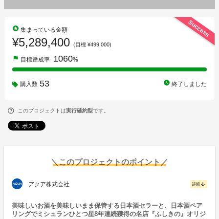
Success
stars
集まっている金額
¥5,289,400
(目標 ¥499,000)
1060
flag
目標達成率
%
53
watch_later
購入数
終了しました
このプロジェクトは
実行確約型
です。
＼このプロジェクトのポイント／
アクア株式会社
arrow_downward
詳細
美味しいお酒を美味しいまま保管する日本酒セラーと、日本酒ペア
リングでミシュランひとつ星8年連続獲得の名店『ふしきの』オリジ