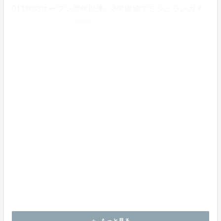
011年のオープン翌年以来、8年連続でミシュランガイ
ドにてひとつ星を獲得。
店内には全国50名以上の陶芸家、漆芸家、ガラス作家
の作品を展示販売するギャラリーが併設されており、料
理や日本酒に実際に使われている食器や酒器の多くが、
これらの作家の作品となっております。
料理と日本酒、日本茶に器と言う日本の伝統工芸の美し
さが加わった、食体験を超えた和の総合文化体験をお楽
しみください。
もっと詳しく、ふしきのとは