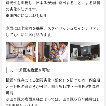
遮光性を重視し、日本酒が光に露出することによる酒質
の劣化を防ぎます。
※庫内灯にはLEDを採用
庫面には七宝柄を採用、スタイリッシュなインテリアと
しても生活に溶け込みます。
3、一升瓶も縦置き可能
横置き保存による酒質劣化（酸化）を防ぐため、四合瓶
と一升瓶の縦置きが可能。四合瓶12本・一升瓶9本収納
可能。
※四合瓶の底面直径によっては、四合瓶収容可能数は1
2本未満となります。