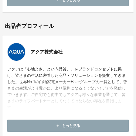
もっと見る
add
出品者プロフィール
アクア株式会社
アクアは「心地よさ、という品質。」をブランドコンセプトに掲
げ、皆さまの生活に密着した商品・ソリューションを提案してきま
した。世界No.1の白物家電メーカーHaierグループの一員として、皆
さまの生活がより豊かに、より便利になるようなアイデアを発信し
ていきます。ご自宅でも街中でもアクアは様々な事業を通じて、皆
さまのライフパートナーとしてなくてはならない存在を目指しま
す。
ホームページ：
https://shugo-sake.shop/
もっと見る
add
お問い合わせ：
info-sakecabinet@aqua-company.jp