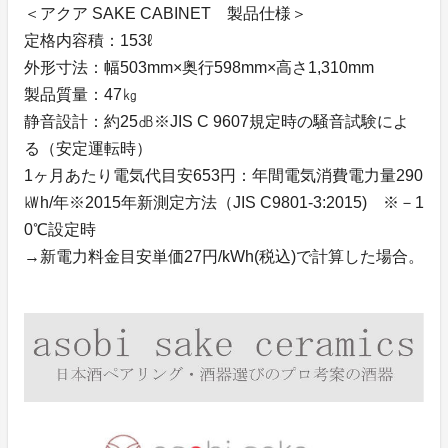
＜アクア SAKE CABINET 製品仕様＞
定格内容積：153ℓ
外形寸法：幅503mm×奥行598mm×高さ1,310mm
製品質量：47㎏
静音設計：約25㏈※JIS C 9607規定時の騒音試験によ
る（安定運転時）
1ヶ月あたり電気代目安653円：年間電気消費電力量290
㎾h/年※2015年新測定方法（JIS C9801-3:2015) ※－1
0℃設定時
→新電力料金目安単価27円/kWh(税込)で計算した場合。