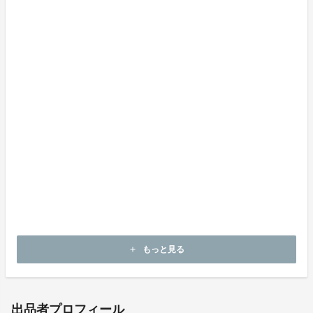
トイレットペーパーは再生紙を使う割合も多く、製造す
るためのCO2排出量や電気量、パルプ量に関しても少
なく済むことでエコであり注目されています
地球にも財布にも、そしてカッターもやさしい「ROSS
UE/ロッシュ」
ROSSUEを使ってワンランク上のくらしを実現しませ
んか
もっと見る
add
出品者プロフィール