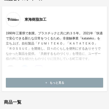
東海樹脂加工
1990年三重県で創業。プラスチックと共に約３５年。 2021年「快適
で安心できる新たな日常をつくるため」非接触事業「katateko」を
立ち上げ。自社製品「ＦＵＭＩＴＥＫＯ」「ＫＡＴＡＴＥＫＯ」
「ＲＯＳＳＵＥ」を開発し、日々のくらしを便利にするありそうで
なかった製品を提供。「共創するものづくり」を理念に、ユーザー
様の声に耳を傾けたものづくりに注力している町工場です。
ホームページ：
https://toukai14.com
もっと見る
add
お問い合わせ：
info@toukai14.com
商品一覧