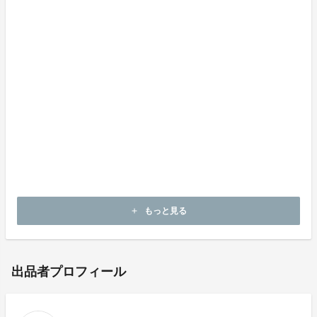
Relicでは新規事業ボードゲームでより多くの方に新規
事業を学んでいただくために、法人様向けに新規事業ボ
ードゲーム研修も提供しております。
詳細は以下のリンクをご確認ください。
https://www.intrapreneur-onboarding.com/
もっと見る
add
出品者プロフィール