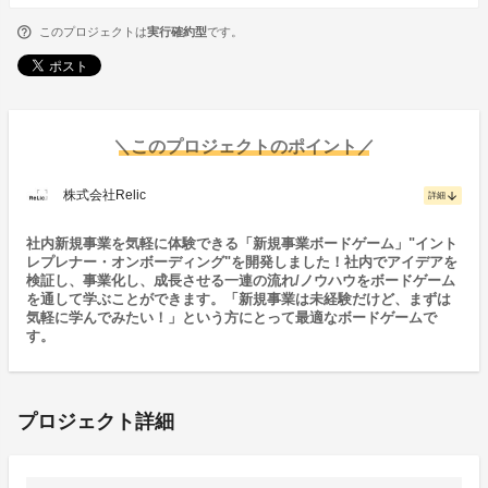
このプロジェクトは
実行確約型
です。
＼このプロジェクトのポイント／
株式会社Relic
arrow_downward
詳細
社内新規事業を気軽に体験できる「新規事業ボードゲーム」"イント
レプレナー・オンボーディング"を開発しました！社内でアイデアを
検証し、事業化し、成長させる一連の流れ/ノウハウをボードゲーム
を通して学ぶことができます。「新規事業は未経験だけど、まずは
気軽に学んでみたい！」という方にとって最適なボードゲームで
す。
プロジェクト詳細