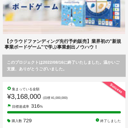
【クラウドファンディング先行予約販売】業界初の"新規
事業ボードゲーム"で学ぶ事業創出ノウハウ！
このプロジェクトは2022/08/16に終了いたしました。温かいご
支援、ありがとうございました。
Success
stars
集まっている金額
¥3,168,000
(目標 ¥1,000,000)
316
flag
目標達成率
%
729
watch_later
購入数
終了しました