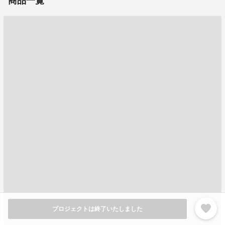
商品一覧
favorite
プロジェクトは終了いたしました