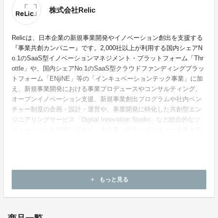
株式会社Relic
Relicは、日本企業の新規事業開発やイノベーション創出を支援する
『事業共創カンパニー』です。2,000社以上が利用する国内シェアN
o.1のSaaS型イノベーションマネジメント・プラットフォーム「Thr
ottle」や、国内シェアNo.1のSaaS型クラウドファンディングプラッ
トフォーム「ENjiNE」等の「インキュベーションテック事業」に加
え、新規事業開発における事業プロデュースやコンサルティング、
オープンイノベーション支援、新規事業創出プログラムや社内ベン
チャー制度の企画・設計・運営や、事業開発に特化した共創型エン
ジニアリングサービス「Digital Innovation Studio」など総合的なソ
リューションを提供しており、大企業～中小・ベンチャー企業まで
業界トップである3,000社以上・15,000件以上の支援実績がありま
す。
ホームページ：
https://relic.co.jp/
もっと見る
add
お問い合わせ：
boardgame@relic.co.jp