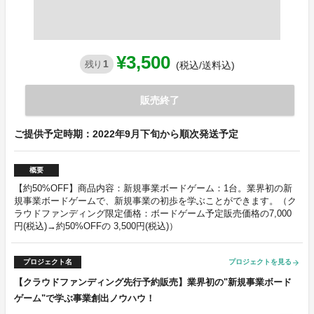
¥3,500
1
残り
(税込/送料込)
販売終了
ご提供予定時期：2022年9月下旬から順次発送予定
概要
【約50%OFF】商品内容：新規事業ボードゲーム：1台。業界初の新
規事業ボードゲームで、新規事業の初歩を学ぶことができます。（ク
ラウドファンディング限定価格：ボードゲーム予定販売価格の7,000
円(税込)→約50%OFFの 3,500円(税込)）
プロジェクト名
プロジェクトを見る
arrow_forward
【クラウドファンディング先行予約販売】業界初の"新規事業ボード
ゲーム"で学ぶ事業創出ノウハウ！