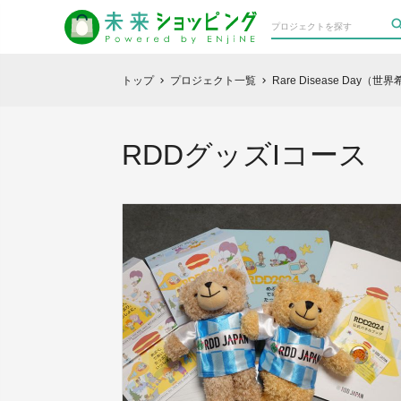
トップ
プロジェクト一覧
Rare Disease D
chevron_right
chevron_right
RDDグッズIコース