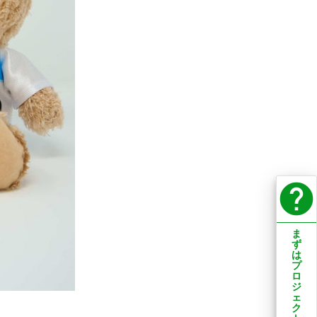
help
ま
ず
は
プ
ロ
ジ
ェ
ク