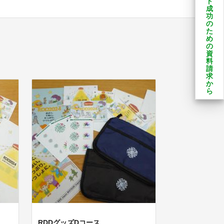
ト
成
功
の
た
め
の
資
料
請
求
か
ら
RDDグッズDコース