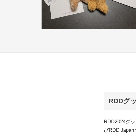
RDDグ
RDD2024
びRDD Ja