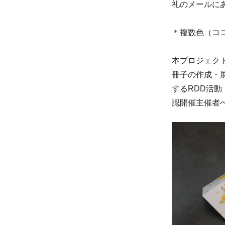
礼のメールに
＊複数色（コ
本プロジェクト
冊子の作成・
するRDD活
認開催主催者