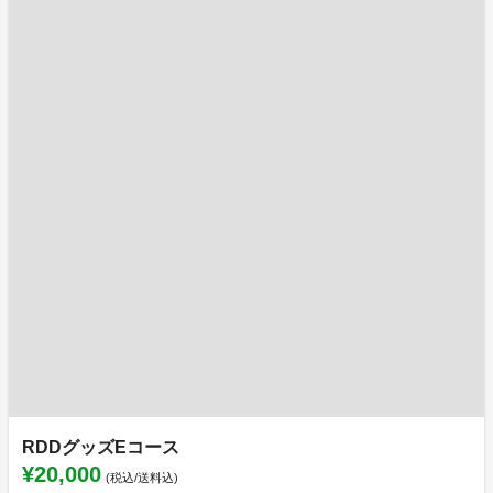
RDDグッズEコース
¥20,000
(税込/送料込)