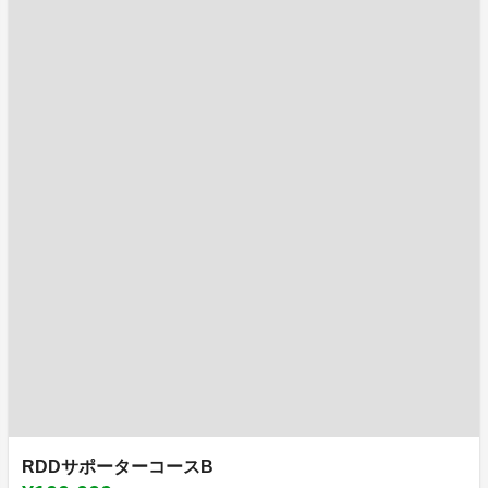
RDDサポーターコースB