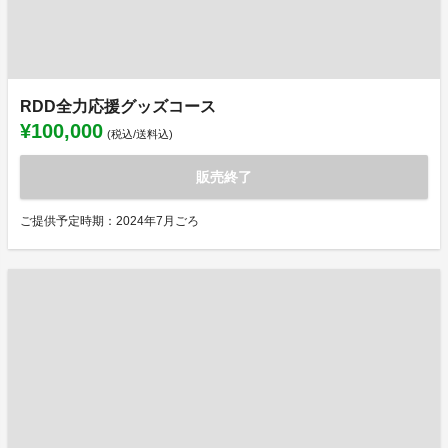
RDD全力応援グッズコース
¥100,000
(税込/送料込)
販売終了
ご提供予定時期：2024年7月ごろ