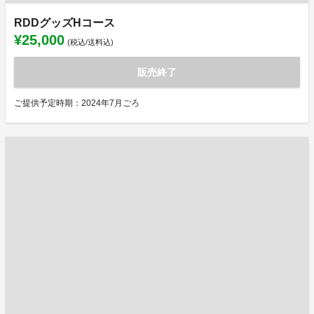
RDDグッズHコース
¥25,000
(税込/送料込)
販売終了
ご提供予定時期：2024年7月ごろ