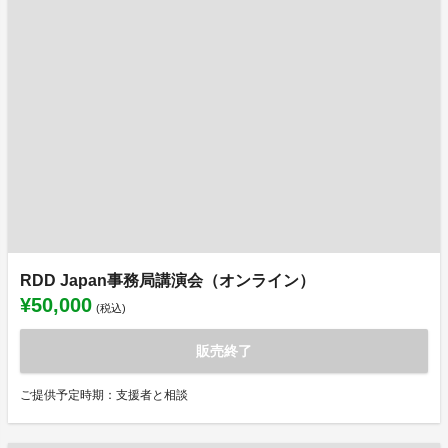
RDD Japan事務局講演会（オンライン）
¥50,000
(税込)
販売終了
ご提供予定時期：支援者と相談