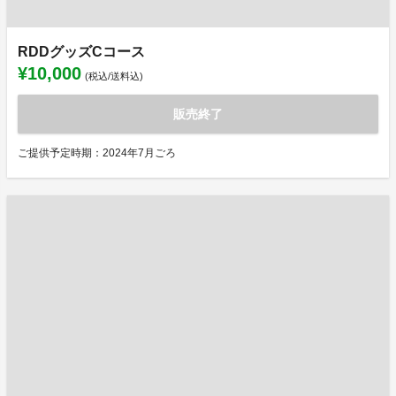
RDDグッズCコース
¥10,000
(税込/送料込)
販売終了
ご提供予定時期：2024年7月ごろ