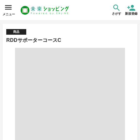
さがす
新規登録
メニュー
商品
RDDサポーターコースC