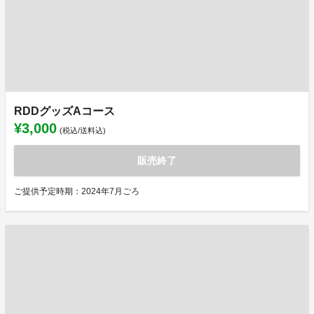
RDDグッズAコース
¥3,000
(税込/送料込)
販売終了
ご提供予定時期：2024年7月ごろ