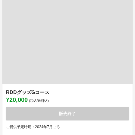
RDDグッズGコース
¥20,000
(税込/送料込)
販売終了
ご提供予定時期：2024年7月ごろ