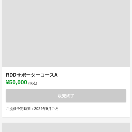
RDDサポーターコースA
¥50,000
(税込)
販売終了
ご提供予定時期：2024年9月ごろ