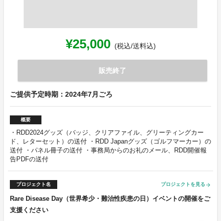
¥25,000
(税込/送料込)
販売終了
ご提供予定時期：2024年7月ごろ
概要
・RDD2024グッズ（バッジ、クリアファイル、グリーティングカー
ド、レターセット）の送付 ・RDD Japanグッズ（ゴルフマーカー）の
送付 ・パネル冊子の送付 ・事務局からのお礼のメール、RDD開催報
告PDFの送付
プロジェクト名
プロジェクトを見る
arrow_forward
Rare Disease Day（世界希少・難治性疾患の日）イベントの開催をご
支援ください