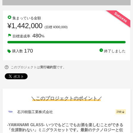
Success
stars
集まっている金額
¥1,442,000
(目標 ¥300,000)
480
flag
目標達成率
%
170
watch_later
購入数
終了しました
このプロジェクトは
実行確約型
です。
＼このプロジェクトのポイント／
石川樹脂工業株式会社
arrow_downward
詳細
-YAMANAMI GLASS- いつでもどこでもお酒を楽しむことができる
「生涯割れない」ミニグラスセットです。最新のテクノロジーと伝