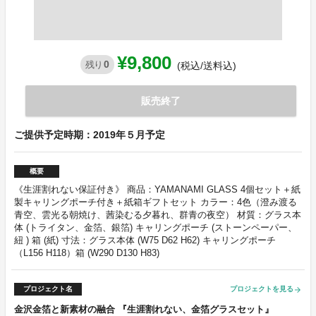
¥9,800
0
残り
(税込/送料込)
販売終了
ご提供予定時期：2019年５月予定
概要
《生涯割れない保証付き》 商品：YAMANAMI GLASS 4個セット＋紙
製キャリングポーチ付き＋紙箱ギフトセット カラー：4色（澄み渡る
青空、雲光る朝焼け、茜染むる夕暮れ、群青の夜空） 材質：グラス本
体 (トライタン、金箔、銀箔) キャリングポーチ (ストーンペーパー、
紐 ) 箱 (紙) 寸法：グラス本体 (W75 D62 H62) キャリングポーチ
（L156 H118）箱 (W290 D130 H83)
プロジェクト名
プロジェクトを見る
arrow_forward
金沢金箔と新素材の融合 『生涯割れない、金箔グラスセット』