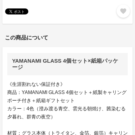
favorite
この商品について
YAMANAMI GLASS 4個セット×紙箱パッケ
ージ
《生涯割れない保証付き》
商品：YAMANAMI GLASS 4個セット＋紙製キャリング
ポーチ付き＋紙箱ギフトセット
カラー：4色（澄み渡る青空、雲光る朝焼け、茜染むる
夕暮れ、群青の夜空）
材質：グラス本体（トライタン、金箔、銀箔）キャリン