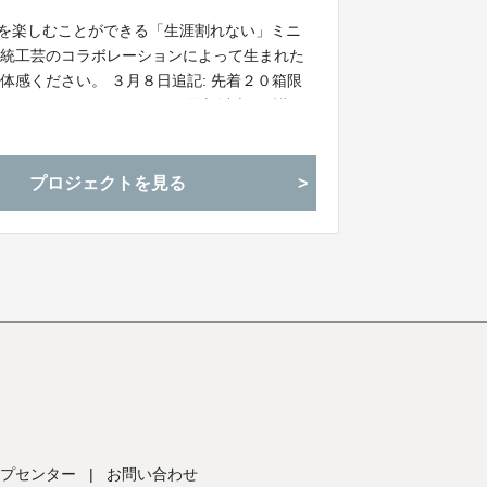
でもお酒を楽しむことができる「生涯割れない」ミニ
伝統工芸のコラボレーションによって生まれた
感ください。 ３月８日追記: 先着２０箱限
がとうございます。また今回予想以上の反響が
いただきました。 より多くの皆様に体感して
プロジェクトを見る
プセンター
|
お問い合わせ