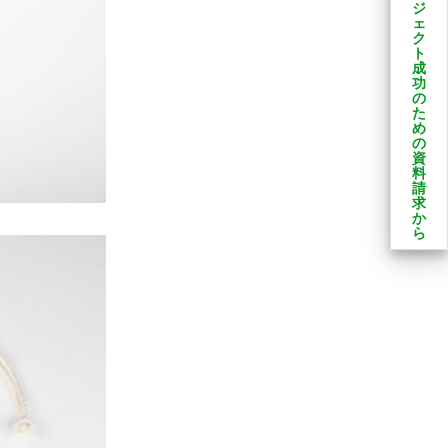
ジ
ェ
ク
ト
成
功
の
た
め
の
資
料
請
求
か
ら