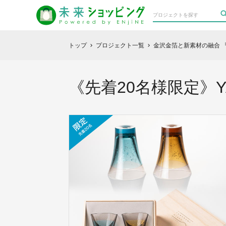
トップ
プロジェクト一覧
金沢金箔と新素材の融合 
chevron_right
chevron_right
《先着20名様限定》YA