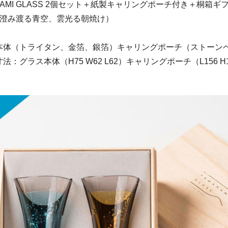
NAMI GLASS 2個セット＋紙製キャリングポーチ付き＋桐箱ギ
（澄み渡る青空、雲光る朝焼け）
本体（トライタン、金箔、銀箔）キャリングポーチ（ストーン
：グラス本体（H75 W62 L62）キャリングポーチ（L156 H1