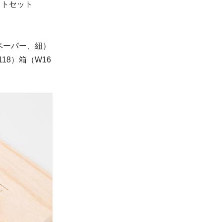
フトセット
ペーパー、紐）
18）箱（W16