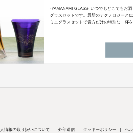
-YAMANAMI GLASS- いつでもどこ
グラスセットです。最新のテクノロジーと
ミニグラスセットで貴方だけの特別な一杯を体
定 桐箱完売いたしました。ご支援誠にあり
あり、特別に４個セットも追加で手配させて
いただけたらと思います。
人情報の取り扱いについて
|
外部送信
|
クッキーポリシー
|
ヘル