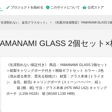
プロジェクトを始める
このサイトについて
公式ストア
『生涯割れない、金箔グラスセット』
《先着20名様限定》YAMANAMI GLASS
chevron_right
MANAMI GLASS 2個セッ
《生涯割れない保証付き》 商品：YAMANAMI GLASS 2個セット
＋紙製キャリングポーチ付き＋桐箱ギフトセット カラー：2色
（澄み渡る青空、雲光る朝焼け） 材質：グラス本体 (トライタ
ン、金箔、銀箔) キャリングポーチ (ストーンペーパー、紐 )
箱 (桐、紙) 寸法：グラス本体 (H75 W62 L62) キャリング
ポーチ（L156 H118） 箱 (W160 L130 H88)