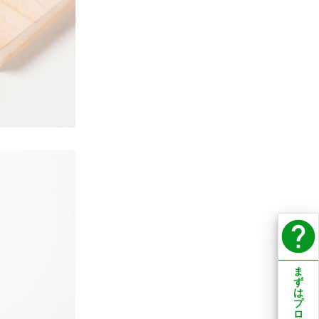
help
ま
ず
は
プ
ロ