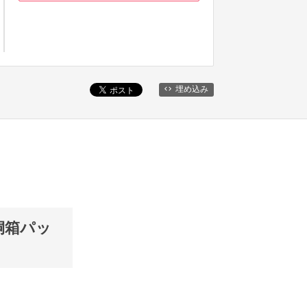
埋め込み
×桐箱パッ