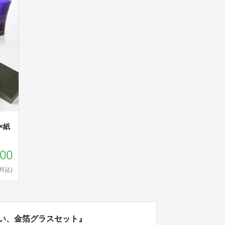
×紙
800
料込)
ない、金箔グラスセット』