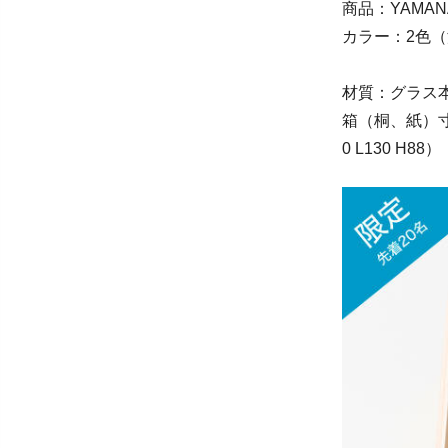
商品：YAMA
カラー：2色
材質：グラス
箱（桐、紙）寸法
0 L130 H88）