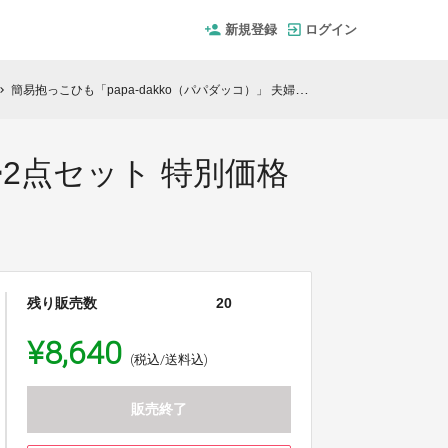
新規登録
ログイン
簡易抱っこひも「papa-dakko（パパダッコ）」 夫婦2点セット 特別価格 20％OFF
ron_right
婦2点セット 特別価格
残り販売数
20
¥8,640
(税込/送料込)
販売終了