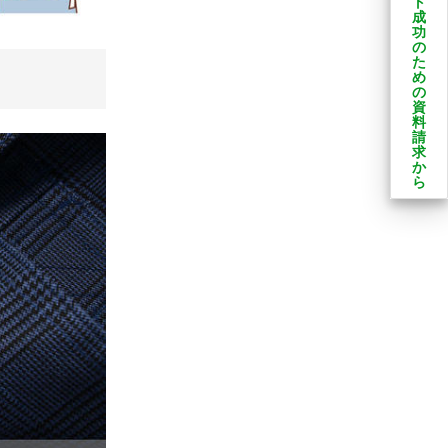
ト
成
功
の
た
め
の
資
料
請
求
か
ら