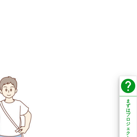
help
ま
ず
は
プ
ロ
ジ
ェ
ク