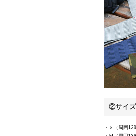
②サイ
・Ｓ（周囲128
・Ｍ（周囲136