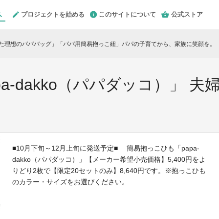
プロジェクトを始める
このサイトについて
公式ストア
えた理想のパパバッグ」「パパ用簡易抱っこ紐」パパの子育てから、家族に笑顔を。
chev
a-dakko（パパダッコ）」 夫
■10月下旬～12月上旬に発送予定■ 簡易抱っこひも「papa-
dakko（パパダッコ）」【メーカー希望小売価格】5,400円をよ
りどり2枚で【限定20セットのみ】8,640円です。※抱っこひも
のカラー・サイズをお選びください。