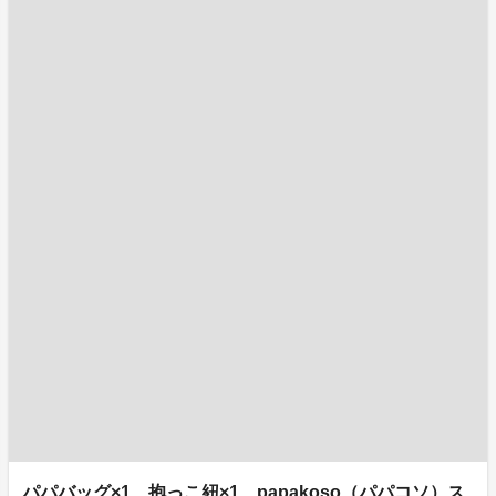
パパバッグ×1、抱っこ紐×1、papakoso（パパコソ）ス