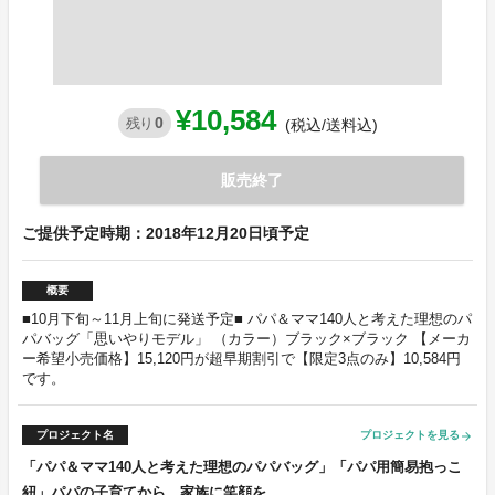
¥10,584
0
残り
(税込/送料込)
販売終了
ご提供予定時期：2018年12月20日頃予定
概要
■10月下旬～11月上旬に発送予定■ パパ＆ママ140人と考えた理想のパ
パバッグ「思いやりモデル」 （カラー）ブラック×ブラック 【メーカ
ー希望小売価格】15,120円が超早期割引で【限定3点のみ】10,584円
です。
プロジェクト名
プロジェクトを見る
arrow_forward
「パパ＆ママ140人と考えた理想のパパバッグ」「パパ用簡易抱っこ
紐」パパの子育てから、家族に笑顔を。