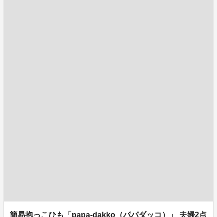
簡易抱っこひも「papa-dakko（パパダッコ）」 夫婦2点