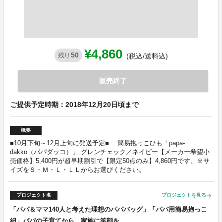
¥4,860
50
残り
(税込/送料込)
販売終了
ご提供予定時期：2018年12月20日頃まで
概要
■10月下旬～12月上旬に発送予定■ 簡易抱っこひも「papa-
dakko（パパダッコ）」 グレンチェック／ネイビー【メーカー希望小
売価格】5,400円が超早期割引で【限定50点のみ】4,860円です。※サ
イズをＳ・Ｍ・Ｌ・ＬＬからお選びください。
プロジェクト名
プロジェクトを見る
arrow_forward
「パパ＆ママ140人と考えた理想のパパバッグ」「パパ用簡易抱っこ
紐」パパの子育てから、家族に笑顔を。