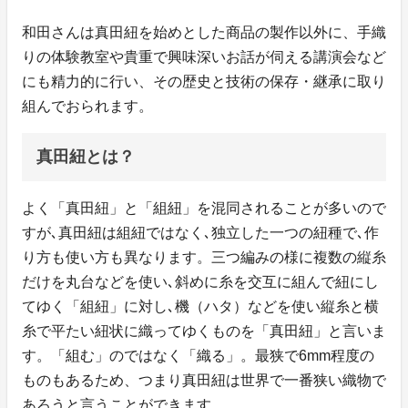
和田さんは真田紐を始めとした商品の製作以外に、手織
りの体験教室や貴重で興味深いお話が伺える講演会など
にも精力的に行い、その歴史と技術の保存・継承に取り
組んでおられます。
真田紐とは？
よく「真田紐」と「組紐」を混同されることが多いので
すが､真田紐は組紐ではなく､独立した一つの紐種で､作
り方も使い方も異なります。三つ編みの様に複数の縦糸
だけを丸台などを使い､斜めに糸を交互に組んで紐にし
てゆく「組紐」に対し､機（ハタ）などを使い縦糸と横
糸で平たい紐状に織ってゆくものを「真田紐」と言いま
す。「組む」のではなく「織る」。最狭で6mm程度の
ものもあるため、つまり真田紐は世界で一番狭い織物で
あろうと言うことができます。