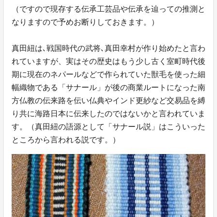
（ですので現存する伝承工芸品や伝承を辿っての推測と
なりますので予めお断りしておきます。）
真田紐は､戦国時代の武将､真田幸村が作り始めたと言わ
れていますが、実はその歴史はもう少し古く室町時代後
期に現在のネパールなどで作られていた獣毛を使った細
幅織物である「サナール」が後の商業ルートになった南
方仏教の伝来路を伝い仏典やインド更紗など交易品を縛
り共に海路日本に伝来したのではないかと言われていま
す。（真田紐の語源として「サナール説」はこういった
ところから言われる説です。）