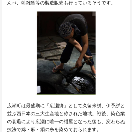
んぺ、藍雑貨等の製造販売も行っているそうです。
広瀬町は最盛期に「広瀬絣」として久留米絣、伊予絣と
並ぶ西日本の三大生産地と称された地域。戦後、染色業
の衰退により広瀬に唯一の紺屋となった後も、変わらぬ
技法で綿・麻・絹の糸を染めておられます。