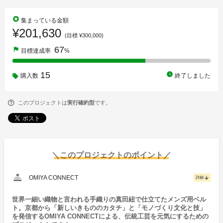
stars
集まっている金額
¥201,630
(目標 ¥300,000)
67
flag
目標達成率
%
15
watch_later
購入数
終了しました
このプロジェクトは
実行確約型
です。
＼このプロジェクトのポイント／
OMIYA CONNECT
arrow_downward
詳細
世界一細い織物と言われる手織りの真田紐で仕立てたメンズ用ベル
ト。京都から「新しいきもののカタチ」と「モノづくり文化と技」
を発信するOMIYA CONNECTによる、伝統工芸を元気にするための