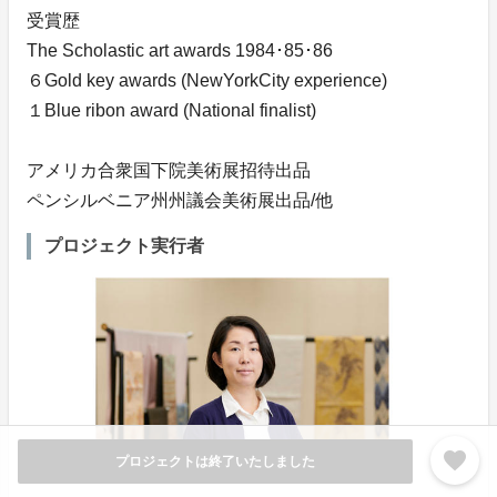
受賞歴
The Scholastic art awards 1984･85･86
６Gold key awards (NewYorkCity experience)
１Blue ribon award (National finalist)
アメリカ合衆国下院美術展招待出品
ペンシルベニア州州議会美術展出品/他
プロジェクト実行者
favorite
プロジェクトは終了いたしました