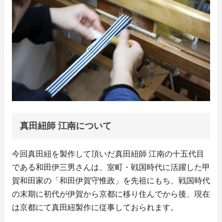
真田紐師 江南について
今回真田紐を製作して頂いだ真田紐師 江南の十五代目
である和田伊三男さんは、室町・戦国時代に活躍した甲
賀和田家の「和田伊賀守惟政」を先祖にもち、戦国時代
の末期に初代が伊賀から京都に移り住んでから後、現在
は京都にて真田紐製作に従事しておられます。