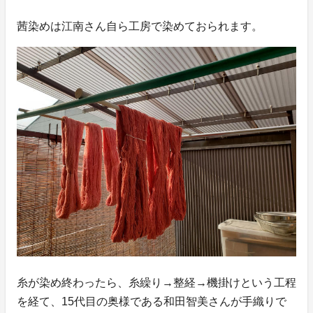
茜染めは江南さん自ら工房で染めておられます。
糸が染め終わったら、糸繰り→整経→機掛けという工程
を経て、15代目の奥様である和田智美さんが手織りで