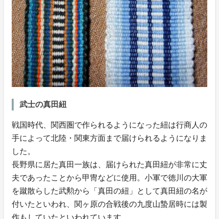
武士の真田紐
戦国時代、関西圏で作られるようになった紐は行商人の
手によって北陸・関東方面まで届けられるようになりま
した。
長野県に居た真田一族は、届けられた真田紐が非常に丈
夫であったことから甲冑などに使用。小軍で徳川の大軍
を蹴散らした武勲から「真田の紐」として真田紐の名が
付いたといわれ、関ヶ原の合戦後の九度山蟄居時には製
作もしていたといわれています。