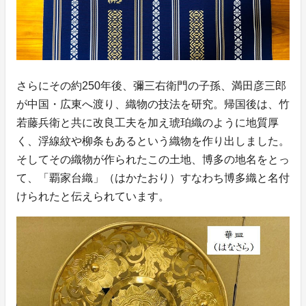
さらにその約250年後、彌三右衛門の子孫、満田彦三郎
が中国・広東へ渡り、織物の技法を研究。帰国後は、竹
若藤兵衛と共に改良工夫を加え琥珀織のように地質厚
く、浮線紋や柳条もあるという織物を作り出しました。
そしてその織物が作られたこの土地、博多の地名をとっ
て、「覇家台織」（はかたおり）すなわち博多織と名付
けられたと伝えられています。