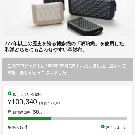
777年以上の歴史を誇る博多織の「琥珀織」を使用した、
和洋どちらにも合わせやすい革財布。
このプロジェクトは2023/02/28に終了いたしました。温かいご
支援、ありがとうございました。
stars
集まっている金額
¥109,340
(目標 ¥300,000)
36
flag
目標達成率
%
4
watch_later
購入数
終了しました