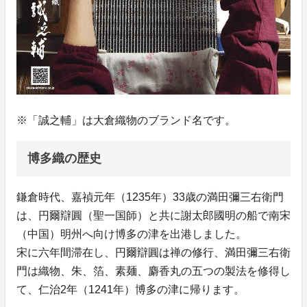
※「誠之輔」は大倉織物のブランド名です。
博多織の歴史
鎌倉時代、嘉禎元年（1235年）33歳の満田彌三右衛門
は、円爾辯圓（聖一国師）と共に謝太郎國明の船で南宋
（中国）明州へ向け博多の津を出港しました。
宋に六年間滞在し、円爾辯圓は禅の修行、満田彌三右衛
門は織物、朱、箔、素麺、麝香丸の五つの製法を修得し
て、仁治2年（1241年）博多の津に帰ります。