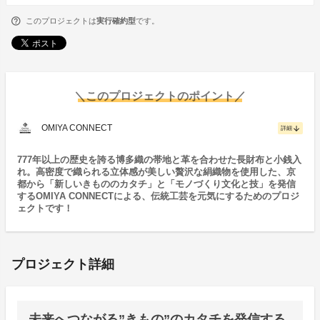
このプロジェクトは
実行確約型
です。
＼このプロジェクトのポイント／
OMIYA CONNECT
arrow_downward
詳細
777年以上の歴史を誇る博多織の帯地と革を合わせた長財布と小銭入
れ。高密度で織られる立体感が美しい贅沢な絹織物を使用した、京
都から「新しいきもののカタチ」と「モノづくり文化と技」を発信
するOMIYA CONNECTによる、伝統工芸を元気にするためのプロジ
ェクトです！
プロジェクト詳細
未来へつながる”きもの”のカタチを発信する