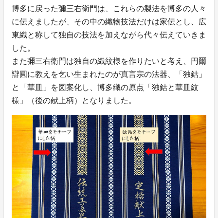
博多に戻った彌三右衛門は、これらの製法を博多の人々
に伝えましたが、その中の織物技法だけは家伝とし、広
東織と称して独自の技法を加えながら代々伝えていきま
した。
また彌三右衛門は独自の織紋様を作りたいと考え、円爾
辯圓に教えを乞い生まれたのが真言宗の法器、「独鈷」
と「華皿」を図案化し、博多織の原点「独鈷と華皿紋
様」（後の献上柄）となりました。