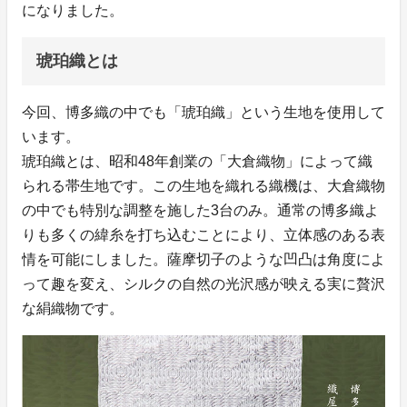
になりました。
琥珀織とは
今回、博多織の中でも「琥珀織」という生地を使用して
います。
琥珀織とは、昭和48年創業の「大倉織物」によって織
られる帯生地です。この生地を織れる織機は、大倉織物
の中でも特別な調整を施した3台のみ。通常の博多織よ
りも多くの緯糸を打ち込むことにより、立体感のある表
情を可能にしました。薩摩切子のような凹凸は角度によ
って趣を変え、シルクの自然の光沢感が映える実に贅沢
な絹織物です。