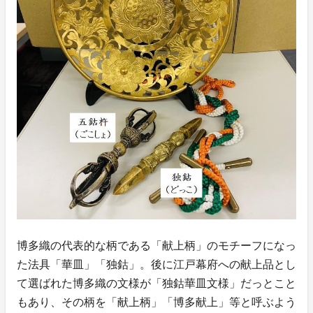
博多織の代表的な柄である「献上柄」のモチーフになっ
た法具「華皿」「独鈷」。後に江戸幕府への献上品とし
て選ばれた博多織の文様が「独鈷華皿文様」だっとこと
もあり、その柄を「献上柄」「博多献上」等と呼ぶよう