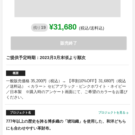
¥31,680
19
残り
(税込/送料込)
販売終了
ご提供予定時期：2023月3月末頃より順次
概要
一般販売価格 35,200円（税込）→ 【早割10%OFF】31,680円（税込
／送料込） ＜カラー＞ セピアブラック・ピンクホワイト・ネイビー
／日本製 ※購入時のアンケート画面にて、ご希望のカラーをお選び
ください。
プロジェクト名
プロジェクトを見る
arrow_forward
777年以上の歴史を誇る博多織の「琥珀織」を使用した、和洋どちら
にも合わせやすい革財布。