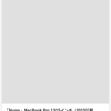
「Nums」MacBook Pro 13/15インチ（2015以前