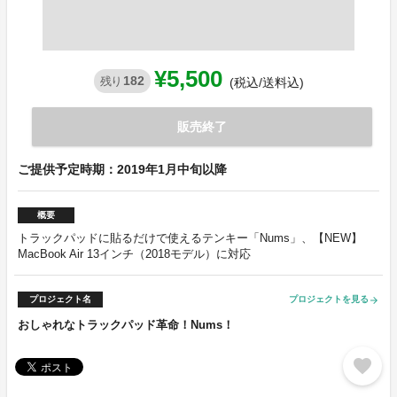
¥5,500
182
残り
(税込/送料込)
販売終了
ご提供予定時期：2019年1月中旬以降
概要
トラックパッドに貼るだけで使えるテンキー「Nums」、【NEW】
MacBook Air 13インチ（2018モデル）に対応
プロジェクト名
プロジェクトを見る
arrow_forward
おしゃれなトラックパッド革命！Nums！
favorite