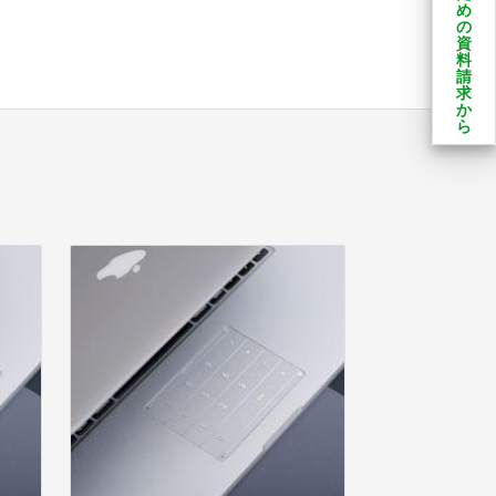
め
の
資
料
請
求
か
ら