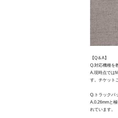
【Q＆A】
Q.対応機種を
A.現時点では
す。チケット
Q.トラック
A.0.26m
れています。