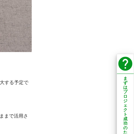
help
ま
を拡大する予定で
ず
は
プ
ロ
ジ
ェ
ク
ト
たままで活用さ
成
功
の
た