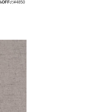
%OFF
の¥4850