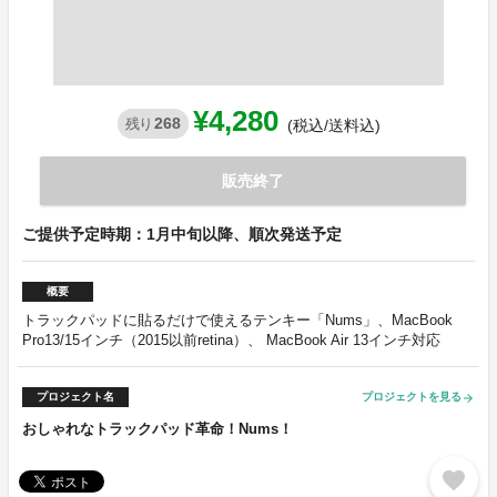
¥4,280
268
残り
(税込/送料込)
販売終了
ご提供予定時期：1月中旬以降、順次発送予定
概要
トラックパッドに貼るだけで使えるテンキー「Nums」、MacBook
Pro13/15インチ（2015以前retina）、 MacBook Air 13インチ対応
プロジェクト名
プロジェクトを見る
arrow_forward
おしゃれなトラックパッド革命！Nums！
favorite