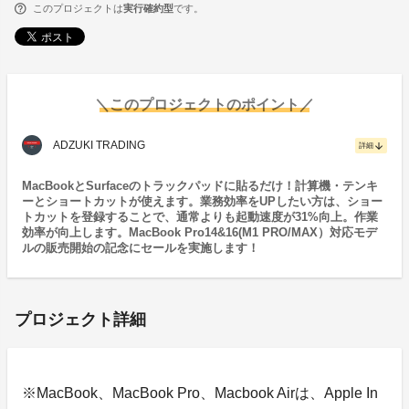
このプロジェクトは
実行確約型
です。
＼このプロジェクトのポイント／
ADZUKI TRADING
arrow_downward
詳細
MacBookとSurfaceのトラックパッドに貼るだけ！計算機・テンキ
ーとショートカットが使えます。業務効率をUPしたい方は、ショー
トカットを登録することで、通常よりも起動速度が31%向上。作業
効率が向上します。MacBook Pro14&16(M1 PRO/MAX）対応モデ
ルの販売開始の記念にセールを実施します！
プロジェクト詳細
※MacBook、MacBook Pro、Macbook Airは、Apple In