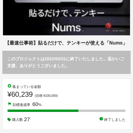
【最速仕事術】貼るだけで、テンキーが使える「Nums」
このプロジェクトは2022/03/31に終了いたしました。温かいご
支援、ありがとうございました。
stars
集まっている金額
¥60,239
(目標 ¥100,000)
60
flag
目標達成率
%
27
watch_later
購入数
終了しました