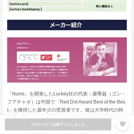
「Nums」を開発したLuckey社の代表：龚華超（ゴン・
フアチャオ）は中国で「Red Dot Award Best of the Bes
t」を獲得した最年少の受賞者です。彼は大学時代の時
に使っていたノートパソコンにテンキーが付いていない
favorite
プロジェクトは終了いたしました
ので、数字の入力と計算に不便さを感じていました。タ