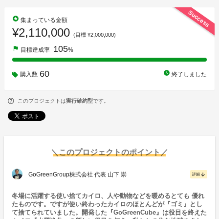
Success
stars
集まっている金額
¥2,110,000
(目標 ¥2,000,000)
105
flag
目標達成率
%
60
watch_later
購入数
終了しました
このプロジェクトは
実行確約型
です。
＼このプロジェクトのポイント／
GoGreenGroup株式会社 代表 山下 崇
arrow_downward
詳細
冬場に活躍する使い捨てカイロ、人や動物などを暖めるとても 優れ
たものです。ですが使い終わったカイロのほとんどが『ゴミ』とし
て捨てられていました。開発した『GoGreenCube』は役目を終えた