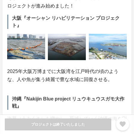
ロジェクトが進み始めました！
大阪『オーシャン リハビリテーション プロジェク
ト』
2025年大阪万博までに大阪湾を江戸時代の頃のよう
な、人や魚が集う綺麗で豊な水域に回復させる。
沖縄『Nakijin Blue project リュウキュウスガモ大作
戦』
海草（うみくさ）を増やし、死滅していく沖縄の海を守
favorite
プロジェクトは終了いたしました
りたい！