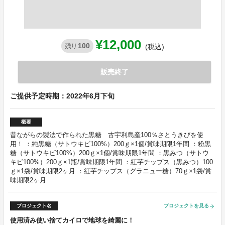
¥12,000
100
残り
(税込)
販売終了
ご提供予定時期：2022年6月下旬
概要
昔ながらの製法で作られた黒糖 古宇利島産100％さとうきびを使
用！ ：純黒糖（サトウキビ100%）200ｇ×1個/賞味期限1年間 ：粉黒
糖（サトウキビ100%）200ｇ×1個/賞味期限1年間 ：黒みつ（サトウ
キビ100%）200ｇ×1瓶/賞味期限1年間 ：紅芋チップス（黒みつ）100
ｇ×1袋/賞味期限2ヶ月 ：紅芋チップス（グラニュー糖）70ｇ×1袋/賞
味期限2ヶ月
プロジェクト名
プロジェクトを見る
arrow_forward
使用済み使い捨てカイロで地球を綺麗に！