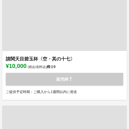
請関天目碧玉杯〈空・其の十七〉
¥10,000
残り
0
(税込/送料込)
販売終了
ご提供予定時期：ご購入から1週間以内に発送