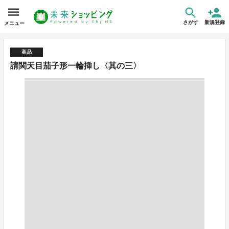
さがす
新規登録
メニュー
商品
請関天目茄子形一輪挿し〈其の三〉