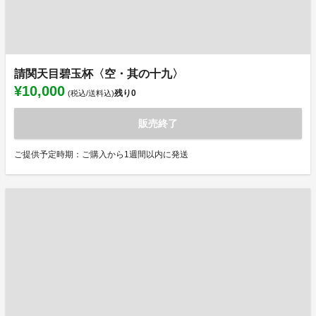
請関天目碧玉杯〈空・其の十九〉
¥10,000
残り
0
(税込/送料込)
販売終了
ご提供予定時期：ご購入から1週間以内に発送