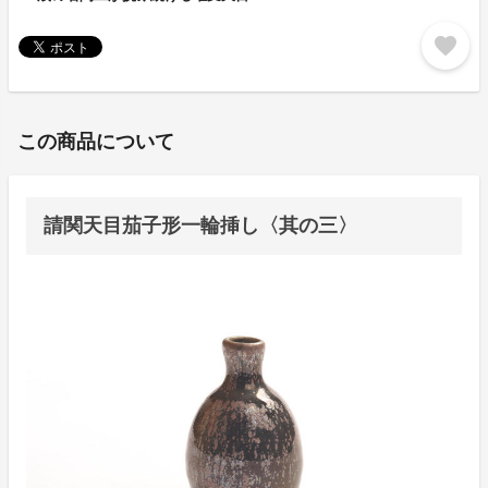
favorite
この商品について
請関天目茄子形一輪挿し〈其の三〉