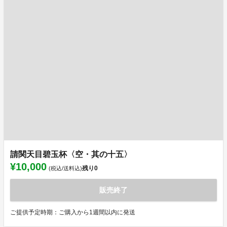
請関天目碧玉杯〈空・其の十五〉
¥10,000
残り
0
(税込/送料込)
販売終了
ご提供予定時期：ご購入から1週間以内に発送