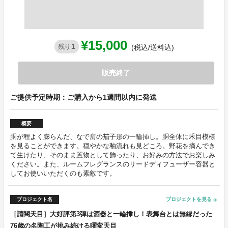
¥15,000
1
残り
(税込/送料込)
販売終了
ご提供予定時期：ご購入から1週間以内に発送
概要
胴が程よく膨らんだ、なで肩の茄子形の一輪挿し。胴全体に禾目模様
を見ることができます。穏やかな釉流れも見どころ。野花を摘んでき
て生けたり、そのまま置物として飾ったり、お好みの方法でお楽しみ
ください。また、ルームフレグランスのリードディフューザー容器と
してお使いいただくのも素敵です。
プロジェクト名
プロジェクトを見る
arrow_forward
［請関天目］大好評第3弾は酒器と一輪挿し！表舞台とは無縁だった
76歳の名陶工が挑み続ける曜変天目