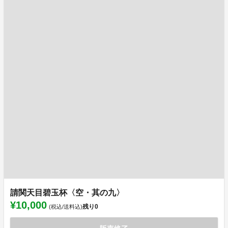
請関天目碧玉杯〈空・其の九〉
¥10,000
残り
0
(税込/送料込)