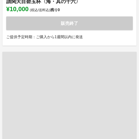
請関天目碧玉杯〈海・其の十六〉
¥10,000
残り
0
(税込/送料込)
販売終了
ご提供予定時期：ご購入から1週間以内に発送