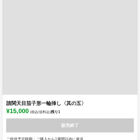
請関天目茄子形一輪挿し〈其の五〉
¥15,000
残り
1
(税込/送料込)
販売終了
ご提供予定時期：ご購入から1週間以内に発送