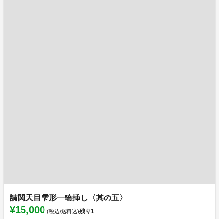
請関天目雫形一輪挿し〈其の五〉
¥15,000
残り
1
(税込/送料込)