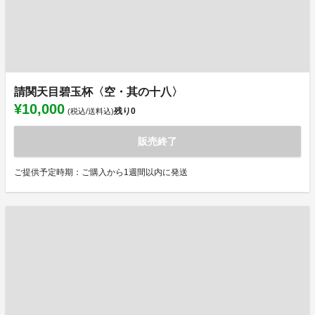
請関天目碧玉杯〈空・其の十八〉
¥10,000
残り
0
(税込/送料込)
販売終了
ご提供予定時期：ご購入から1週間以内に発送