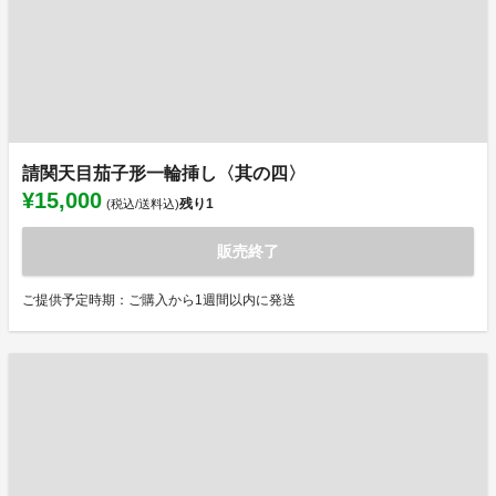
請関天目茄子形一輪挿し〈其の四〉
¥15,000
残り
1
(税込/送料込)
販売終了
ご提供予定時期：ご購入から1週間以内に発送