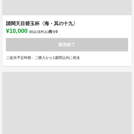
請関天目碧玉杯〈海・其の十九〉
¥10,000
残り
0
(税込/送料込)
販売終了
ご提供予定時期：ご購入から1週間以内に発送