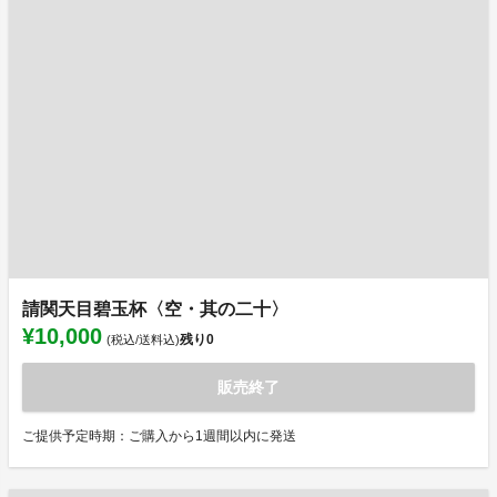
請関天目碧玉杯〈空・其の二十〉
¥10,000
残り
0
(税込/送料込)
販売終了
ご提供予定時期：ご購入から1週間以内に発送