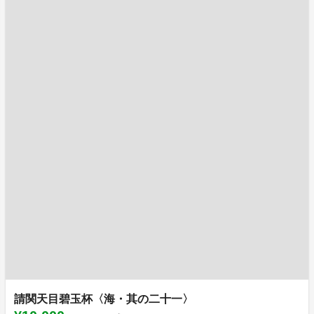
請関天目碧玉杯〈海・其の二十一〉