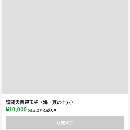
請関天目碧玉杯〈海・其の十八〉
¥10,000
残り
0
(税込/送料込)
販売終了