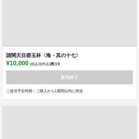
請関天目碧玉杯〈海・其の十七〉
¥10,000
残り
0
(税込/送料込)
販売終了
ご提供予定時期：ご購入から1週間以内に発送