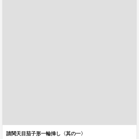
請関天目茄子形一輪挿し〈其の一〉