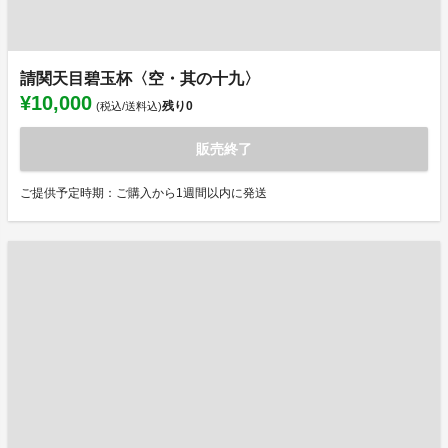
請関天目碧玉杯〈空・其の十九〉
¥10,000
残り
0
(税込/送料込)
販売終了
ご提供予定時期：ご購入から1週間以内に発送