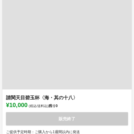
請関天目碧玉杯〈海・其の十八〉
¥10,000
残り
0
(税込/送料込)
販売終了
ご提供予定時期：ご購入から1週間以内に発送