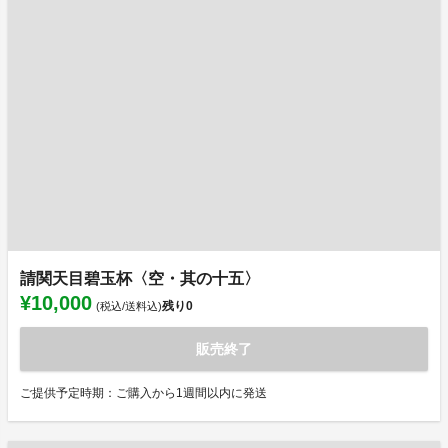
請関天目碧玉杯〈空・其の十五〉
¥10,000
残り
0
(税込/送料込)
販売終了
ご提供予定時期：ご購入から1週間以内に発送