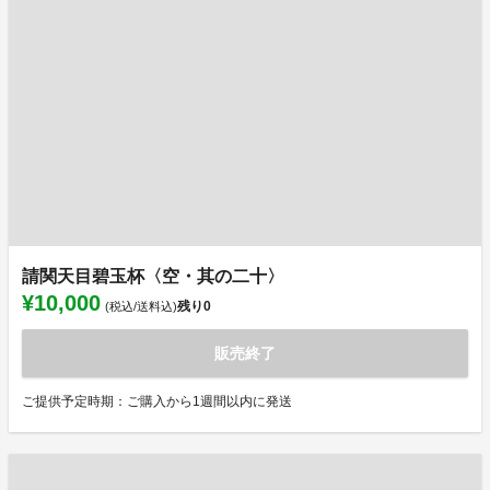
請関天目碧玉杯〈空・其の二十〉
¥10,000
残り
0
(税込/送料込)
販売終了
ご提供予定時期：ご購入から1週間以内に発送