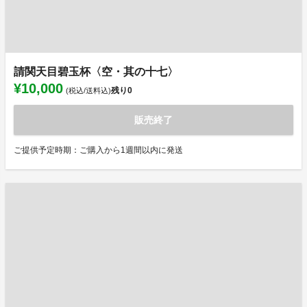
請関天目碧玉杯〈空・其の十七〉
¥10,000
残り
0
(税込/送料込)
販売終了
ご提供予定時期：ご購入から1週間以内に発送