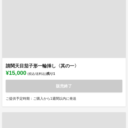
請関天目茄子形一輪挿し〈其の一〉
¥15,000
残り
1
(税込/送料込)
販売終了
ご提供予定時期：ご購入から1週間以内に発送