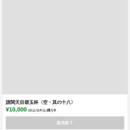
請関天目碧玉杯〈空・其の十八〉
¥10,000
残り
0
(税込/送料込)
販売終了