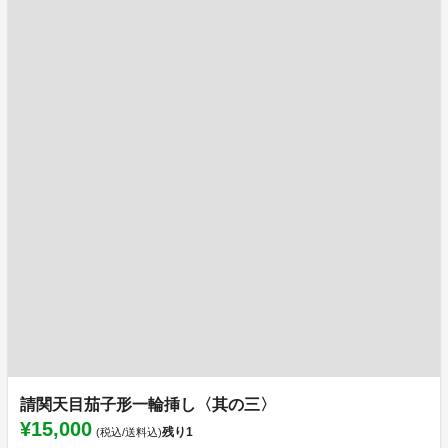
請関天目茄子形一輪挿し〈其の三〉
¥15,000
残り
1
(税込/送料込)