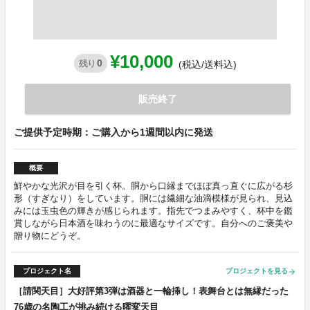
¥10,000
0
残り
(税込/送料込)
販売終了
ご提供予定時期：ご購入から1週間以内に発送
概要
鮮やかな光沢が目を引く杯。胴から口縁までほぼ真っ直ぐに広がる杉
形（すぎなり）をしています。胴には繊細な油滴模様が見られ、見込
みには玉虫色の輝きが感じられます。指先でつまみやすく、杯中を鑑
賞しながら日本酒を味わうのに最適なサイズです。自分へのご褒美や
贈り物にどうぞ。
プロジェクト名
プロジェクトを見る
arrow_forward
［請関天目］大好評第3弾は酒器と一輪挿し！表舞台とは無縁だった
76歳の名陶工が挑み続ける曜変天目