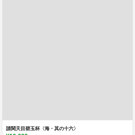
請関天目碧玉杯〈海・其の十六〉