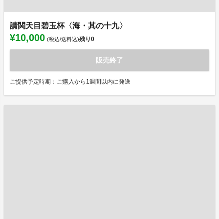
請関天目碧玉杯〈海・其の十九〉
¥10,000
残り
0
(税込/送料込)
販売終了
ご提供予定時期：ご購入から1週間以内に発送