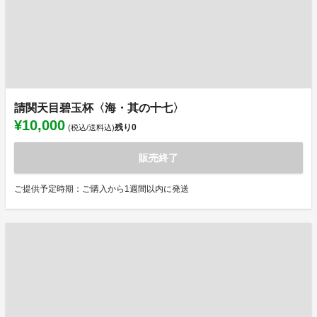
請関天目碧玉杯〈海・其の十七〉
¥10,000
残り
0
(税込/送料込)
販売終了
ご提供予定時期：ご購入から1週間以内に発送