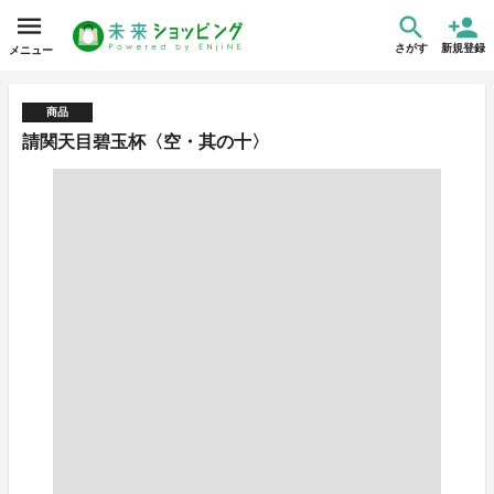
さがす
新規登録
メニュー
商品
請関天目碧玉杯〈空・其の十〉