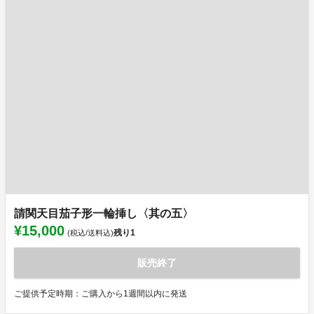
請関天目茄子形一輪挿し〈其の五〉
¥15,000
残り
1
(税込/送料込)
販売終了
ご提供予定時期：ご購入から1週間以内に発送