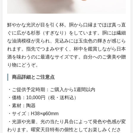
鮮やかな光沢が目を引く杯。胴から口縁までほぼ真っ直
ぐに広がる杉形（すぎなり）をしています。胴には繊細
な油滴模様が見られ、見込みには玉虫色の輝きが感じら
れます。指先でつまみやすく、杯中を鑑賞しながら日本
酒を味わうのに最適なサイズです。自分へのご褒美や贈
り物にどうぞ。
商品詳細とご注意点
・ご提供予定時期：ご購入から1週間以内
・価格：10,000円（税・送料込）
・素材：陶器
・サイズ：H38×φ60mm
・光源や光量、光の当たり具合によって発色や色感が変
わります。曜変天目特有の個性としてお楽しみくださ