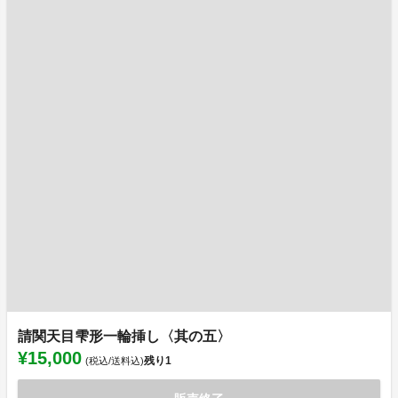
請関天目雫形一輪挿し〈其の五〉
¥15,000
残り
1
(税込/送料込)