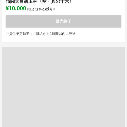
請関天目碧玉杯〈空・其の十六〉
¥10,000
残り
0
(税込/送料込)
販売終了
ご提供予定時期：ご購入から1週間以内に発送