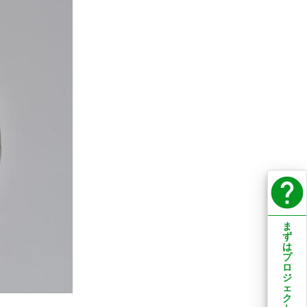
help
ま
ず
は
プ
ロ
ジ
ェ
ク