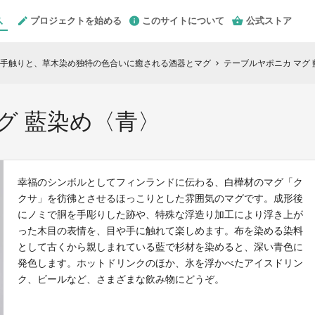
プロジェクトを始める
このサイトについて
公式ストア
手触りと、草木染め独特の色合いに癒される酒器とマグ
テーブルヤポニカ マグ
chevron_right
グ 藍染め〈青〉
幸福のシンボルとしてフィンランドに伝わる、白樺材のマグ「ク
クサ」を彷彿とさせるほっこりとした雰囲気のマグです。成形後
にノミで胴を手彫りした跡や、特殊な浮造り加工により浮き上が
った木目の表情を、目や手に触れて楽しめます。布を染める染料
として古くから親しまれている藍で杉材を染めると、深い青色に
発色します。ホットドリンクのほか、氷を浮かべたアイスドリン
ク、ビールなど、さまざまな飲み物にどうぞ。