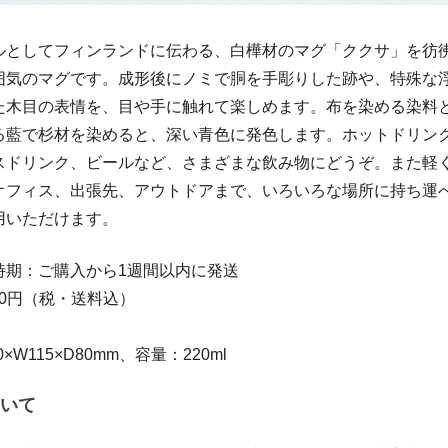
ルとしてフィンランドに伝わる、白樺材のマグ「ククサ」を彷
囲気のマグです。成形後にノミで胴を手彫りした跡や、特殊な
た木目の表情を、目や手に触れて楽しめます。布を染める染料
る藍で杉材を染めると、深い青色に発色します。ホットドリン
スドリンク、ビールなど、さまざまな飲み物にどうぞ。また軽
オフィス、出張先、アウトドアまで、いろいろな場所に持ち運
用いただけます。
時期：ご購入から1週間以内に発送
800円（税・送料込）
×W115×D80mm、容量：220ml
いて