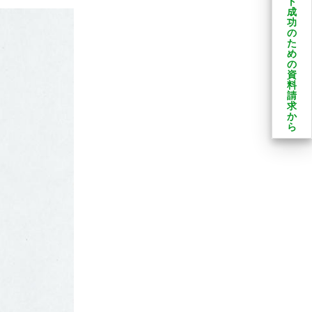
ト
成
功
の
た
め
の
資
料
請
求
か
ら