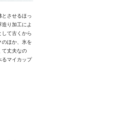
彿とさせるほっ
浮造り加工によ
として古くから
クのほか、氷を
くて丈夫なの
べるマイカップ