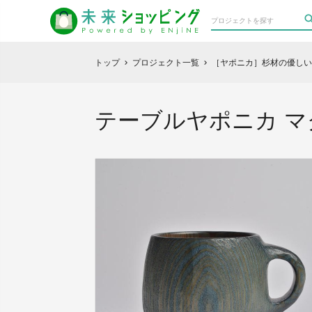
トップ
プロジェクト一覧
［ヤポニカ］杉材の優しい
chevron_right
chevron_right
テーブルヤポニカ マ