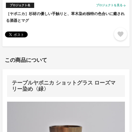
プロジェクト名
プロジェクトを見る
arrow_forward
［ヤポニカ］杉材の優しい手触りと、草木染め独特の色合いに癒され
る酒器とマグ
favorite
この商品について
テーブルヤポニカ ショットグラス ローズマ
リー染め〈緑〉