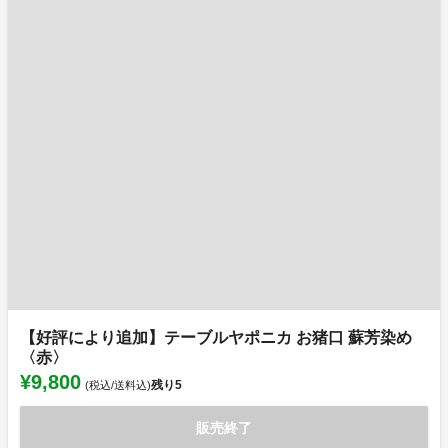
【好評により追加】テーブルヤポニカ お猪口 蘇芳染め
〈赤〉
¥9,800
残り
5
(税込/送料込)
販売終了