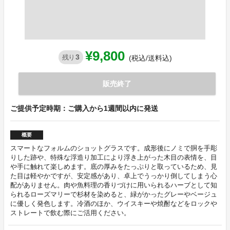
¥9,800
3
残り
(税込/送料込)
販売終了
ご提供予定時期：ご購入から1週間以内に発送
概要
スマートなフォルムのショットグラスです。成形後にノミで胴を手彫
りした跡や、特殊な浮造り加工により浮き上がった木目の表情を、目
や手に触れて楽しめます。底の厚みをたっぷりと取っているため、見
た目は軽やかですが、安定感があり、卓上でうっかり倒してしまう心
配がありません。肉や魚料理の香りづけに用いられるハーブとして知
られるローズマリーで杉材を染めると、緑がかったグレーやベージュ
に優しく発色します。冷酒のほか、ウイスキーや焼酎などをロックや
ストレートで飲む際にご活用ください。