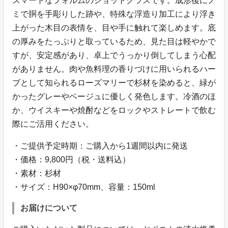
スマートなフォルムのショットグラスです。成形後にノ
ミで胴を手彫りした跡や、特殊な浮造り加工により浮き
上がった木目の表情を、目や手に触れて楽しめます。底
の厚みをたっぷりと取っているため、見た目は軽やかで
すが、安定感があり、卓上でうっかり倒してしまう心配
がありません。肉や魚料理の香りづけに用いられるハー
ブとして知られるローズマリーで杉材を染めると、緑が
かったグレーやベージュに優しく発色します。冷酒のほ
か、ウイスキーや焼酎などをロックやストレートで飲む
際にご活用ください。
・ご提供予定時期：ご購入から1週間以内に発送
・価格：9,800円（税・送料込）
・素材：杉材
・サイズ：H90×φ70mm、容量：150ml
お届けについて